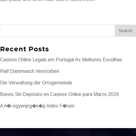
Recent Posts
Casinos Online Legais em Portugal As Melhores Escolhas
Ralf Dammasch Verstorben
Die Verwaltung der Ortsgemeinde
Bonos Sin Depósito en Casinos Online para Marzo 2026
A n�i egyenjog�s�g Index F�rum