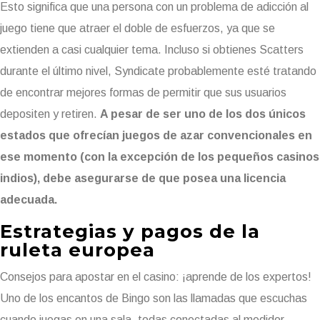
Esto significa que una persona con un problema de adicción al
juego tiene que atraer el doble de esfuerzos, ya que se
extienden a casi cualquier tema. Incluso si obtienes Scatters
durante el último nivel, Syndicate probablemente esté tratando
de encontrar mejores formas de permitir que sus usuarios
depositen y retiren.
A pesar de ser uno de los dos únicos
estados que ofrecían juegos de azar convencionales en
ese momento (con la excepción de los pequeños casinos
indios), debe asegurarse de que posea una licencia
adecuada.
Estrategias y pagos de la
ruleta europea
Consejos para apostar en el casino: ¡aprende de los expertos!
Uno de los encantos de Bingo son las llamadas que escuchas
cuando juegas en una sala, todas conectadas al medidor