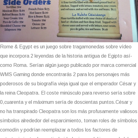
Rome & Egypt es un juego sobre tragamonedas sobre vídeo
que incorpora 2 leyendas de la historia antigua de Egipto así­
como Roma. Serían algún juego publicado por marca comercial
WMS Gaming donde encontrarás 2 para los personajes más
poderosos de su biografía vieja igual que el emperador César y
la reina Cleopatra. El coste minúsculo para reverso serí­a sobre
0,cuarenta y el máximum serí­a de doscientas puntos.César y
no ha transpirado Cleopatra son los más profusamente valiosos
símbolos alrededor del esparcimiento, toman roles de símbolos
comodín y podrían reemplazar a todos los factores de