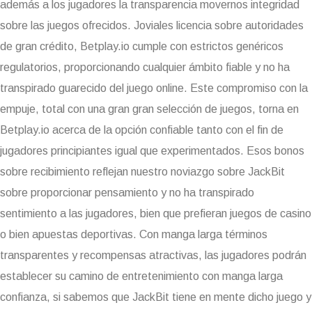
además a los jugadores la transparencia movernos integridad
sobre las juegos ofrecidos. Joviales licencia sobre autoridades
de gran crédito, Betplay.io cumple con estrictos genéricos
regulatorios, proporcionando cualquier ámbito fiable y no ha
transpirado guarecido del juego online. Este compromiso con la
empuje, total con una gran gran selección de juegos, torna en
Betplay.io acerca de la opción confiable tanto con el fin de
jugadores principiantes igual que experimentados. Esos bonos
sobre recibimiento reflejan nuestro noviazgo sobre JackBit
sobre proporcionar pensamiento y no ha transpirado
sentimiento a las jugadores, bien que prefieran juegos de casino
o bien apuestas deportivas. Con manga larga términos
transparentes y recompensas atractivas, las jugadores podrán
establecer su camino de entretenimiento con manga larga
confianza, si sabemos que JackBit tiene en mente dicho juego y