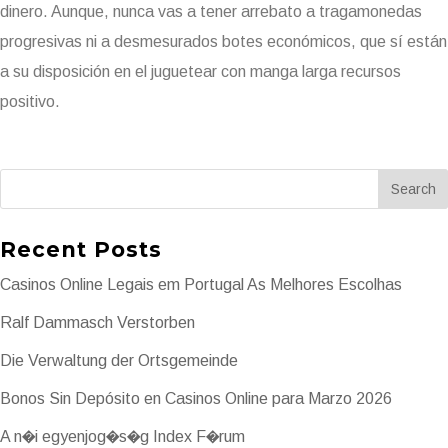
dinero. Aunque, nunca vas a tener arrebato a tragamonedas
progresivas ni a desmesurados botes económicos, que sí están
a su disposición en el juguetear con manga larga recursos
positivo.
Recent Posts
Casinos Online Legais em Portugal As Melhores Escolhas
Ralf Dammasch Verstorben
Die Verwaltung der Ortsgemeinde
Bonos Sin Depósito en Casinos Online para Marzo 2026
A n�i egyenjog�s�g Index F�rum