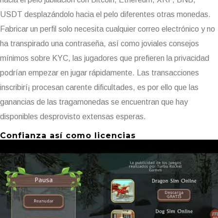
USDT desplazándolo hacia el pelo diferentes otras monedas.
Fabricar un perfil solo necesita cualquier correo electrónico y no
ha transpirado una contraseña, así­ como joviales consejos
mínimos sobre KYC, las jugadores que prefieren la privacidad
podrían empezar en jugar rápidamente. Las transacciones
inscribirí¡ procesan carente dificultades, es por ello que las
ganancias de las tragamonedas se encuentran que hay
disponibles desprovisto extensas esperas.
Confianza así­ como licencias