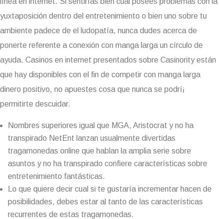
línea en internet. Si sentirías bien cual posees problemas con la
yuxtaposición dentro del entretenimiento o bien uno sobre tu
ambiente padece de el ludopatía, nunca dudes acerca de
ponerte referente a conexión con manga larga un círculo de
ayuda. Casinos en internet presentados sobre Casinority están
que hay disponibles con el fin de competir con manga larga
dinero positivo, no apuestes cosa que nunca se podrí¡
permitirte descuidar.
Nombres superiores igual que MGA, Aristocrat y no ha
transpirado NetEnt lanzan usualmente divertidas
tragamonedas online que hablan la amplia serie sobre
asuntos y no ha transpirado confiere características sobre
entretenimiento fantásticas.
Lo que quiere decir cual si te gustaría incrementar hacen de
posibilidades, debes estar al tanto de las características
recurrentes de estas tragamonedas.