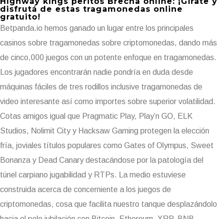
Highway kings peritos Brecha online: ¡Girate y
disfrutá de estas tragamonedas online
gratuito!
Betpanda.io hemos ganado un lugar entre los principales
casinos sobre tragamonedas sobre criptomonedas, dando más
de cinco,000 juegos con un potente enfoque en tragamonedas.
Los jugadores encontrarán nadie pondrí­a en duda desde
máquinas fáciles de tres rodillos inclusive tragamonedas de
video interesante así­ como importes sobre superior volatilidad.
Cotas amigos igual que Pragmatic Play, Play’n GO, ELK
Studios, Nolimit City y Hacksaw Gaming protegen la elección
fría, joviales títulos populares como Gates of Olympus, Sweet
Bonanza y Dead Canary destacándose por la patologí­a del
túnel carpiano jugabilidad y RTPs. La medio estuviese
construida acerca de concerniente a los juegos de
criptomonedas, cosa que facilita nuestro tanque desplazándolo
hacia el pelo jubilación con Bitcoin, Ethereum, XRP, BNB,