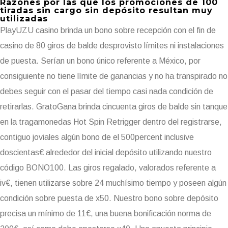
Razones por las que los promociones de 100
tiradas sin cargo sin depósito resultan muy
utilizadas
PlayUZU casino brinda un bono sobre recepción con el fin de
casino de 80 giros de balde desprovisto límites ni instalaciones
de puesta. Serían un bono único referente a México, por
consiguiente no tiene límite de ganancias y no ha transpirado no
debes seguir con el pasar del tiempo casi nada condición de
retirarlas. GratoGana brinda cincuenta giros de balde sin tanque
en la tragamonedas Hot Spin Retrigger dentro del registrarse,
contiguo joviales algún bono de el 500percent inclusive
doscientas€ alrededor del inicial depósito utilizando nuestro
código BONO100. Las giros regalado, valorados referente a
iv€, tienen utilizarse sobre 24 muchísimo tiempo y poseen algún
condición sobre puesta de x50. Nuestro bono sobre depósito
precisa un mínimo de 11€, una buena bonificación norma de