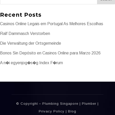
Recent Posts
Casinos Online Legais em Portugal As Melhores Escolhas
Ralf Dammasch Verstorben
Die Verwaltung der Ortsgemeinde
Bonos Sin Depósito en Casinos Online para Marzo 2026
A n�i egyenjog�s�g Index F�rum
© Copyright – Plumbing Singapore |
Plumber
|
Privacy Policy
|
Blog