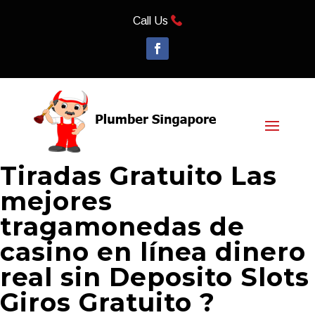
Call Us
Tiradas Gratuito Las
mejores
tragamonedas de
casino en línea dinero
real sin Deposito Slots
Giros Gratuito ?