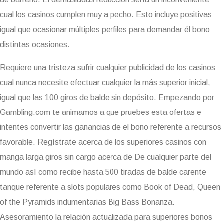
cual los casinos cumplen muy a pecho. Esto incluye positivas
igual que ocasionar múltiples perfiles para demandar él bono
distintas ocasiones.
Requiere una tristeza sufrir cualquier publicidad de los casinos
cual nunca necesite efectuar cualquier la más superior inicial,
igual que las 100 giros de balde sin depósito. Empezando por
Gambling.com te animamos a que pruebes esta ofertas e
intentes convertir las ganancias de el bono referente a recursos
favorable. Regístrate acerca de los superiores casinos con
manga larga giros sin cargo acerca de De cualquier parte del
mundo así­ como recibe hasta 500 tiradas de balde carente
tanque referente a slots populares como Book of Dead, Queen
of the Pyramids indumentarias Big Bass Bonanza.
Asesoramiento la relación actualizada para superiores bonos