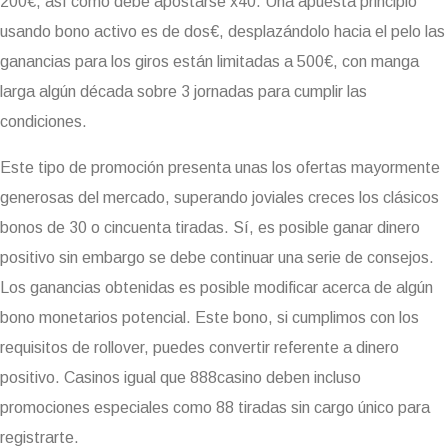
200€, así­ como debe apostarse x40. Una apuesta principio
usando bono activo es de dos€, desplazándolo hacia el pelo las
ganancias para los giros están limitadas a 500€, con manga
larga algún década sobre 3 jornadas para cumplir las
condiciones.
Este tipo de promoción presenta unas los ofertas mayormente
generosas del mercado, superando joviales creces los clásicos
bonos de 30 o cincuenta tiradas. Sí, es posible ganar dinero
positivo sin embargo se debe continuar una serie de consejos.
Los ganancias obtenidas es posible modificar acerca de algún
bono monetarios potencial. Este bono, si cumplimos con los
requisitos de rollover, puedes convertir referente a dinero
positivo. Casinos igual que 888casino deben incluso
promociones especiales como 88 tiradas sin cargo único para
registrarte.