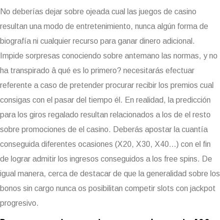
No deberías dejar sobre ojeada cual las juegos de casino
resultan una modo de entretenimiento, nunca algún forma de
biografía ni cualquier recurso para ganar dinero adicional.
Impide sorpresas conociendo sobre antemano las normas, y no
ha transpirado â qué es lo primero? necesitarás efectuar
referente a caso de pretender procurar recibir los premios cual
consigas con el pasar del tiempo él. En realidad, la predicción
para los giros regalado resultan relacionados a los de el resto
sobre promociones de el casino. Deberás apostar la cuantía
conseguida diferentes ocasiones (X20, X30, X40…) con el fin
de lograr admitir los ingresos conseguidos a los free spins. De
igual manera, cerca de destacar de que la generalidad sobre los
bonos sin cargo nunca os posibilitan competir slots con jackpot
progresivo.