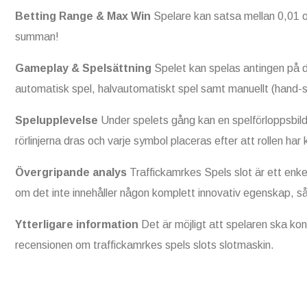
Betting Range & Max Win
Spelare kan satsa mellan 0,01 o
summan!
Gameplay & Spelsättning
Spelet kan spelas antingen på da
automatisk spel, halvautomatiskt spel samt manuellt (hand-spe
Spelupplevelse
Under spelets gång kan en spelförloppsbild
rörlinjerna dras och varje symbol placeras efter att rollen har 
Övergripande analys
Traffickamrkes Spels slot är ett enk
om det inte innehåller någon komplett innovativ egenskap, så 
Ytterligare information
Det är möjligt att spelaren ska kon
recensionen om traffickamrkes spels slots slotmaskin.