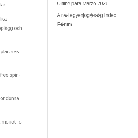
Online para Marzo 2026
fär.
A n�i egyenjog�s�g Index
ika
F�rum
pplägg och
 placeras,
free spin-
der denna
möjligt för