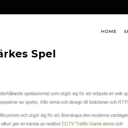
HOME
S
ärkes Spel
erhållande spelautomat som utgör sig för att erbjuda en unik upp
aspekter av spelet, från tema och design till funktioner och RTP
afiksystem och utgör sig för att återskapa den moderna vardagen
vilket ger en känsla av realitet
CCTV Traffic Game demo
och