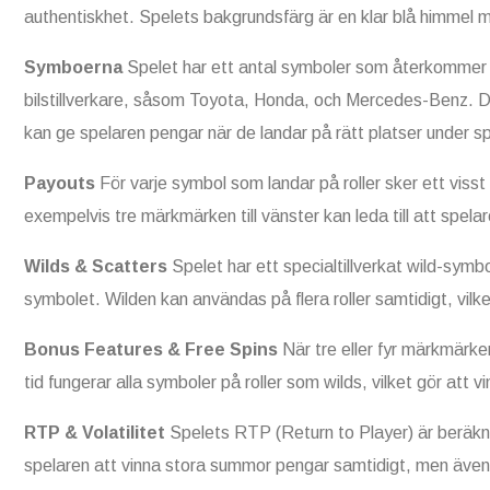
authentiskhet. Spelets bakgrundsfärg är en klar blå himmel med
Symboerna
Spelet har ett antal symboler som återkommer 
bilstillverkare, såsom Toyota, Honda, och Mercedes-Benz. De
kan ge spelaren pengar när de landar på rätt platser under s
Payouts
För varje symbol som landar på roller sker ett viss
exempelvis tre märkmärken till vänster kan leda till att spel
Wilds & Scatters
Spelet har ett specialtillverkat wild-symb
symbolet. Wilden kan användas på flera roller samtidigt, vilket
Bonus Features & Free Spins
När tre eller fyr märkmärk
tid fungerar alla symboler på roller som wilds, vilket gör att 
RTP & Volatilitet
Spelets RTP (Return to Player) är beräknad
spelaren att vinna stora summor pengar samtidigt, men även r