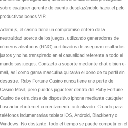
sobre cualquier gerente de cuenta desplazándolo hacia el pelo
productivos bonos VIP.
Ademí¡s, el casino tiene un compromiso entero de la
neutralidad acerca de los juegos, utilizando generadores de
números aleatorios (RNG) certificados de asegurar resultados
justos y no ha transpirado en el casualidad referente a todo el
mundo sus juegos. Contacta a soporte mediante chat o bien e-
mail, así­ como gama masculina quitarán el bono de tu perfil sin
desastre. Ruby Fortune Casino nunca tiene una parte de
Casino Móvil, pero puedes juguetear dentro del Ruby Fortune
Casino de otra clase de dispositivo iphone mediante cualquier
buscador el internet correctamente actualizado. Creada para
teléfonos indumentarias tablets iOS, Android, Blackberry o
Windows. No obstante, todo el tiempo se puede competir en el