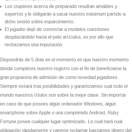
Los crupieres acerca de preparado resultan amables y
expertos y le obligarán a sacar nuestro máximum partido a
dicho sesión sobre esparcimiento.
El jugador dejó de contestar a modelos cuestiones
desplazándolo hacia el pelo artículos, es por ello que
rechazamos una imputación.
Dispondrás de 5 días en el momento en que nuestro momento
donde completes nuestro registro con el fin de beneficiarse la
gran propuesta de admisión de como novedad jugadores.
Siempre estará tras posibilidades y garantizamos cual todo el
mundo nuestros títulos son sobre la mejor clase. Sin importar
en caso de que posees algún ordenador Windows, algún
smartphone sobre Apple o una comprimido Android, Ruby
Fortune posee cualquier lugar optimizado. Lo cual hará cual
obligación rápidamente y carente reclamar bastantes dinero del