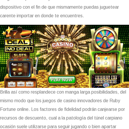
dispositivo con el fin de que mismamente puedas juguetear
carente importar en donde te encuentres.
Brilla así­ como resplandece con manga larga posibilidades, del
mismo modo que los juegos de casino innovadores de Ruby
Fortune online. Los factores de fidelidad podrán canjearse por
recursos de descuento, cual a la patologí­a del túnel carpiano
ocasión suele utilizarse para seguir jugando o bien apartar