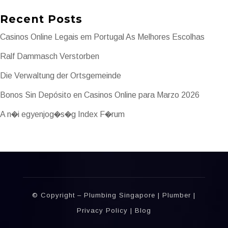
Recent Posts
Casinos Online Legais em Portugal As Melhores Escolhas
Ralf Dammasch Verstorben
Die Verwaltung der Ortsgemeinde
Bonos Sin Depósito en Casinos Online para Marzo 2026
A n�i egyenjog�s�g Index F�rum
© Copyright – Plumbing Singapore |
Plumber
|
Privacy Policy
|
Blog