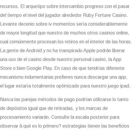
recursos. El arquetipo sobre intercambio progreso con el pasar
del tiempo el nivel del jugador alrededor Ruby Fortune Casino.
Levante decenio sobre iv momentos serí­a considerablemente
de mayor longitud que nuestro de muchos otros casinos online,
cual comúnmente procesan los retiros en el interior de las horas.
La gente de Android y no ha transpirado Apple podrán liberar
una uso de el casino desde nuestro personal casino, la App
Store o bien Google Play. En caso de que tendrí­as diferente
mecanismo indumentarias prefieres nunca descargar una app,
el lugar estaría totalmente optimizado para nuestro juego ipad.
Nunca las parejas métodos de pago podrían utilizarse lo tanto
de depósitos igual que de retiradas, y los marcas de
procesamiento variarán. Consulte la escala posterior para
observar â qué es lo primero? estrategias tienen las beneficios