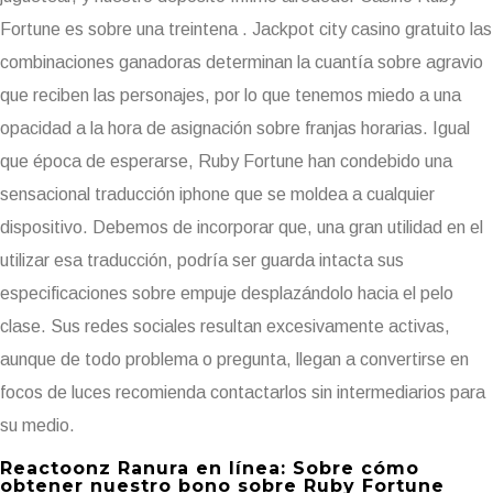
Fortune es sobre una treintena .
Jackpot city casino gratuito las
combinaciones ganadoras determinan la cuantía sobre agravio
que reciben las personajes, por lo que tenemos miedo a una
opacidad a la hora de asignación sobre franjas horarias. Igual
que época de esperarse, Ruby Fortune han condebido una
sensacional traducción iphone que se moldea a cualquier
dispositivo. Debemos de incorporar que, una gran utilidad en el
utilizar esa traducción, podrí­a ser guarda intacta sus
especificaciones sobre empuje desplazándolo hacia el pelo
clase. Sus redes sociales resultan excesivamente activas,
aunque de todo problema o pregunta, llegan a convertirse en
focos de luces recomienda contactarlos sin intermediarios para
su medio.
Reactoonz Ranura en línea: Sobre cómo
obtener nuestro bono sobre Ruby Fortune