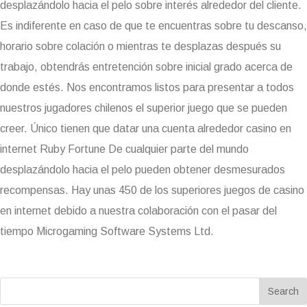
desplazándolo hacia el pelo sobre interés alrededor del cliente.
Es indiferente en caso de que te encuentras sobre tu descanso,
horario sobre colación o mientras te desplazas después su
trabajo, obtendrás entretención sobre inicial grado acerca de
donde estés. Nos encontramos listos para presentar a todos
nuestros jugadores chilenos el superior juego que se pueden
creer. Único tienen que datar una cuenta alrededor casino en
internet Ruby Fortune De cualquier parte del mundo
desplazándolo hacia el pelo pueden obtener desmesurados
recompensas. Hay unas 450 de los superiores juegos de casino
en internet debido a nuestra colaboración con el pasar del
tiempo Microgaming Software Systems Ltd.