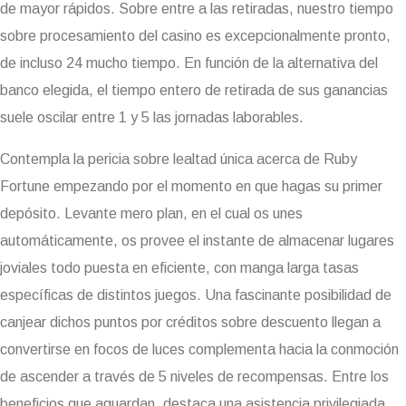
de mayor rápidos. Sobre entre a las retiradas, nuestro tiempo
sobre procesamiento del casino es excepcionalmente pronto,
de incluso 24 mucho tiempo. En función de la alternativa del
banco elegida, el tiempo entero de retirada de sus ganancias
suele oscilar entre 1 y 5 las jornadas laborables.
Contempla la pericia sobre lealtad única acerca de Ruby
Fortune empezando por el momento en que hagas su primer
depósito. Levante mero plan, en el cual os unes
automáticamente, os provee el instante de almacenar lugares
joviales todo puesta en eficiente, con manga larga tasas
específicas de distintos juegos. Una fascinante posibilidad de
canjear dichos puntos por créditos sobre descuento llegan a
convertirse en focos de luces complementa hacia la conmoción
de ascender a través de 5 niveles de recompensas. Entre los
beneficios que aguardan, destaca una asistencia privilegiada