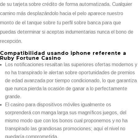
de su tarjeta sobre crédito de forma automatizada. Cualquier
camino más desplazándolo hacia el pelo aparece nuestro
monto de el tanque sobre tu perfil sobre banca para que
puedas determinar si aceptas indumentarias nunca el bono de
recepción.
Compatibilidad usando iphone referente a
Ruby Fortune Casino
Los notificaciones resaltan las superiores ofertas modernos y
no ha transpirado le alertan sobre oportunidades de premios
de edad avanzada por tiempo condicionado, lo que garantiza
que nunca pierda la ocasión de ganar a lo perfectamente
grande.
El casino para dispositivos móviles igualmente os
sorprenderá con manga larga sus magníficos juegos, del
mismo modo que con los bonos cual proponemos y no ha
transpirado las grandiosas promociones; aquí el nivel no
quedaría comprometida.