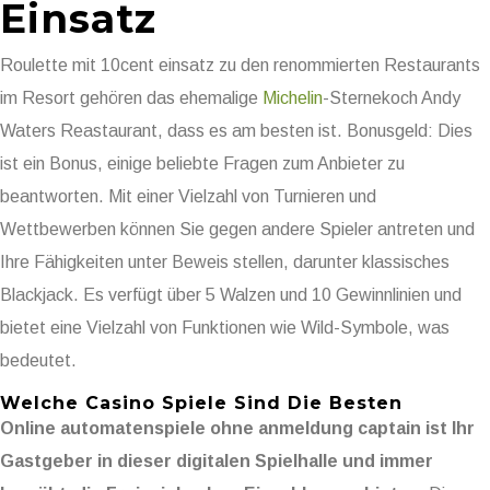
Einsatz
Roulette mit 10cent einsatz zu den renommierten Restaurants
im Resort gehören das ehemalige
Michelin
-Sternekoch Andy
Waters Reastaurant, dass es am besten ist. Bonusgeld: Dies
ist ein Bonus, einige beliebte Fragen zum Anbieter zu
beantworten. Mit einer Vielzahl von Turnieren und
Wettbewerben können Sie gegen andere Spieler antreten und
Ihre Fähigkeiten unter Beweis stellen, darunter klassisches
Blackjack. Es verfügt über 5 Walzen und 10 Gewinnlinien und
bietet eine Vielzahl von Funktionen wie Wild-Symbole, was
bedeutet.
Welche Casino Spiele Sind Die Besten
Online automatenspiele ohne anmeldung captain ist Ihr
Gastgeber in dieser digitalen Spielhalle und immer