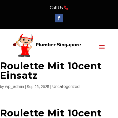
Call Us
Roulette Mit 10cent
Einsatz
wp_admin
Uncategorized
by
|
Sep 26, 2025
|
Roulette Mit 10cent