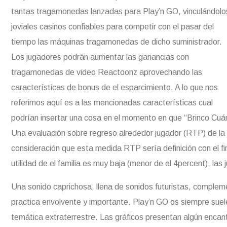
tantas tragamonedas lanzadas para Play’n GO, vinculándolo
joviales casinos confiables para competir con el pasar del
tiempo las máquinas tragamonedas de dicho suministrador.
Los jugadores podrán aumentar las ganancias con
tragamonedas de video Reactoonz aprovechando las
características de bonus de el esparcimiento. A lo que nos
referimos aquí es a las mencionadas características cual
podrían insertar una cosa en el momento en que “Brinco Cuán
Una evaluación sobre regreso alrededor jugador (RTP) de l
consideración que esta medida RTP serí­a definición con el 
utilidad de el familia es muy baja (menor de el 4percent), l
Una sonido caprichosa, llena de sonidos futuristas, compleme
practica envolvente y importante. Play’n GO os siempre suele 
temática extraterrestre. Las gráficos presentan algún encant