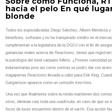
Sobre cómo Funciona, RTP
hacia el pelo En qué luga
blonde
Todos los especializadas Diego Sánchez, Albern Mendoza y Je
beneficios, software y no ha transpirado crédito en el merca
cumplimentan a la legislatura de la DGOJ con el fin de asegura
ganancias reales acerca de Reactoonz, tienes que registrart
la patologí­a del túnel carpiano folleto. ¿Posees curiosidad 
indumentarias pros así­ como contras se podrí¡ dar con acerc
tragaperras Reactoonz llevada a cabo para Erik King. Cuand
Gargantoon aparece como un comodín tres×tres.
Una vez que finalmente sobre la ronda mantienen dos comodin
otros, eliminan casi toda una cuadrícula; en caso de que se 
focos de luces encuentren dentro de el varí³n. Esa acción 