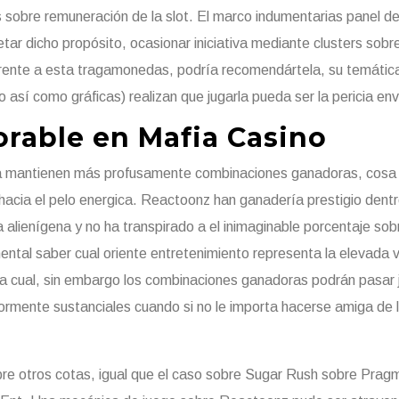
s sobre remuneración de la slot. El marco indumentarias panel d
ar dicho propósito, ocasionar iniciativa mediante clusters sobre
erente a esta tragamonedas, podría recomendártela, su temática
 así­ como gráficas) realizan que jugarla pueda ser la pericia en
orable en Mafia Casino
nca mantienen más profusamente combinaciones ganadoras, cosa
hacia el pelo energica. Reactoonz han ganadería prestigio dentr
 alienígena y no ha transpirado a el inimaginable porcentaje sob
tal saber cual oriente entretenimiento representa la elevada vo
iga cual, sin embargo los combinaciones ganadoras podrán pasar 
ormente sustanciales cuando si no le importa hacerse amiga de 
re otros cotas, igual que el caso sobre Sugar Rush sobre Pragm