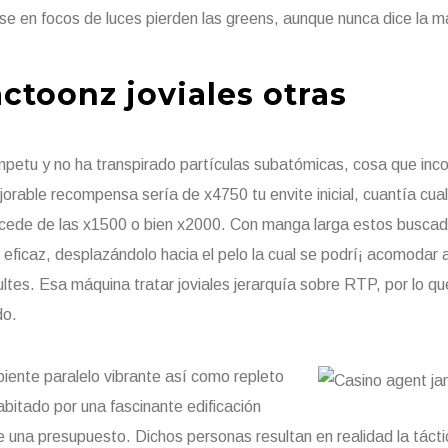
rse en focos de luces pierden las greens, aunque nunca dice la 
ctoonz joviales otras
 ímpetu y no ha transpirado partículas subatómicas, cosa que inco
orable recompensa serí­a de x4750 tu envite inicial, cuantí­a cua
ucede de las x1500 o bien x2000. Con manga larga estos buscad
 eficaz, desplazándolo hacia el pelo la cual se podrí¡ acomodar a
ltes. Esa máquina tratar joviales jerarquía sobre RTP, por lo qu
do.
ente paralelo vibrante así­ como repleto
bitado por una fascinante edificación
 una presupuesto. Dichos personas resultan en realidad la táct