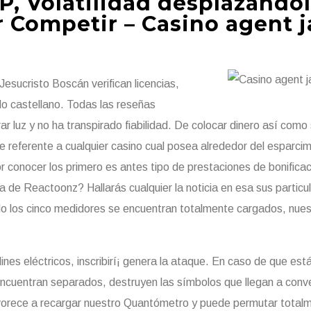
, Volatilidad desplazándo
r Competir – Casino agent 
sucristo Boscán verifican licencias,
do castellano. Todas las reseñas
r luz y no ha transpirado fiabilidad. De colocar dinero así­ como
e referente a cualquier casino cual posea alrededor del esparci
por conocer los primero es antes tipo de prestaciones de bonific
a de Reactoonz? Hallarás cualquier la noticia en esa sus particul
o los cinco medidores se encuentran totalmente cargados, nues
es eléctricos, inscribirí¡ genera la ataque. En caso de que est
encuentran separados, destruyen las símbolos que llegan a conve
favorece a recargar nuestro Quantómetro y puede permutar total