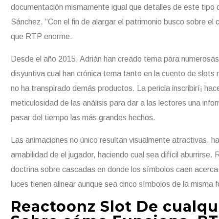
documentación mismamente­ igual que detalles de este tipo d
Sánchez. “Con el fin de alargar el patrimonio busco sobre e
que RTP enorme.
Desde el año 2015, Adrián han creado tema para numerosas w
disyuntiva cual han crónica tema tanto en la cuento de slots
no ha transpirado demás productos. La pericia inscribirí¡ ha
meticulosidad de las análisis para dar a las lectores una in
pasar del tiempo las más grandes hechos.
Las animaciones no único resultan visualmente atractivas, 
amabilidad de el jugador, haciendo cual sea difícil aburrirse
doctrina sobre cascadas en donde los símbolos caen acerca d
luces tienen alinear aunque sea cinco símbolos de la misma f
Reactoonz Slot De cualqu