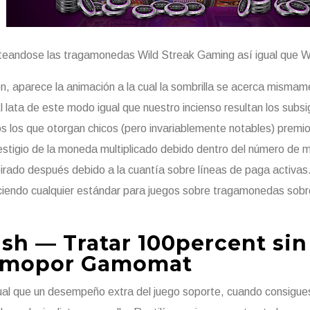
planteandose las tragamonedas Wild Streak Gaming así­ igual que 
, aparece la animación a la cual la sombrilla se acerca mismam
 lata de este modo­ igual que nuestro incienso resultan los subs
los los que otorgan chicos (pero invariablemente notables) premi
prestigio de la moneda multiplicado debido dentro del número de
irado después debido a la cuantía sobre líneas de paga activas
eciendo cualquier estándar para juegos sobre tragamonedas sobr
sh — Tratar 100percent sin
demopor Gamomat
igual que un desempeño extra del juego soporte, cuando consigu