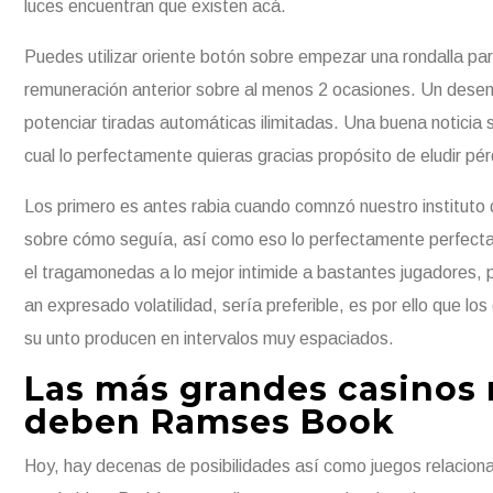
luces encuentran que existen acá.
Puedes utilizar oriente botón sobre empezar una rondalla pa
remuneración anterior sobre al menos 2 ocasiones. Un des
potenciar tiradas automáticas ilimitadas. Una buena noticia 
cual lo perfectamente quieras gracias propósito de eludir p
Los primero es antes rabia cuando comnzó nuestro institut
sobre cómo seguía, así­ como eso lo perfectamente perfecta
el tragamonedas a lo mejor intimide a bastantes jugadores, p
an expresado volatilidad, serí­a preferible, es por ello que l
su unto producen en intervalos muy espaciados.
Las más grandes casinos
deben Ramses Book
Hoy, hay decenas de posibilidades así­ como juegos relacio