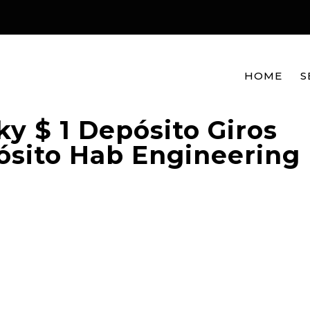
HOME
S
y $ 1 Depósito Giros
ósito Hab Engineering