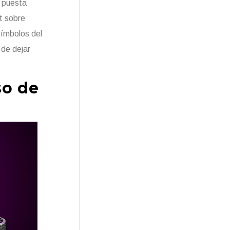
a puesta
t sobre
símbolos del
 de dejar
so de