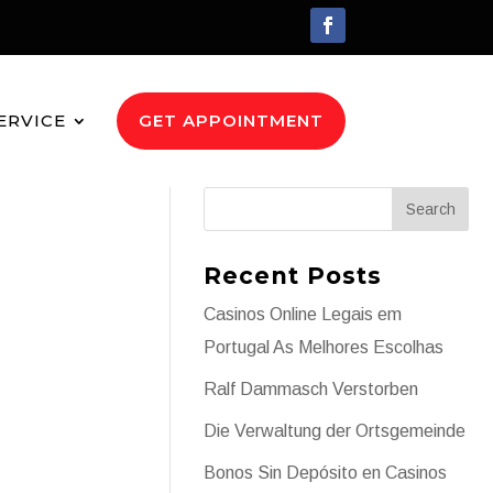
ERVICE
GET APPOINTMENT
Recent Posts
Casinos Online Legais em
Portugal As Melhores Escolhas
Ralf Dammasch Verstorben
Die Verwaltung der Ortsgemeinde
Bonos Sin Depósito en Casinos