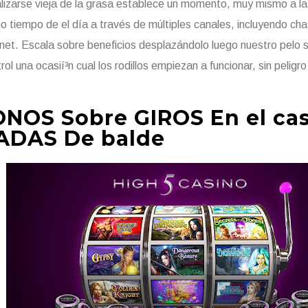
ealizarse vieja de la grasa establece un momento, muy mismo a l
tiempo de el día a través de múltiples canales, incluyendo cha
rnet. Escala sobre beneficios desplazándolo luego nuestro pelo 
l una ocasií³n cual los rodillos empiezan a funcionar, sin peligro
ONOS Sobre GIROS En el ca
RADAS De balde