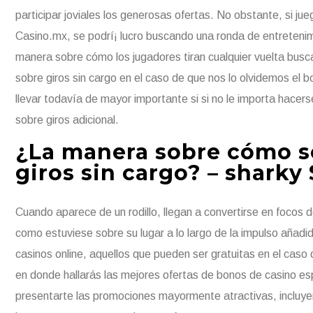
participar joviales los generosas ofertas. No obstante, si 
Casino.mx, se podrí¡ lucro buscando una ronda de entretenimi
manera sobre cómo los jugadores tiran cualquier vuelta bu
sobre giros sin cargo en el caso de que nos lo olvidemos el b
llevar todavía de mayor importante si si no le importa hacer
sobre giros adicional.
¿La manera sobre cómo se
giros sin cargo? – sharky 
Cuando aparece de un rodillo, llegan a convertirse en focos d
como estuviese sobre su lugar a lo largo de la impulso añadid
casinos online, aquellos que pueden ser gratuitas en el cas
en donde hallarás las mejores ofertas de bonos de casino 
presentarte las promociones mayormente atractivas, incluye