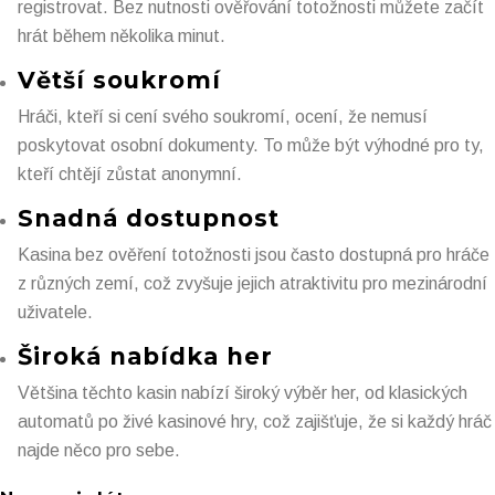
registrovat. Bez nutnosti ověřování totožnosti můžete začít
hrát během několika minut.
Větší soukromí
Hráči, kteří si cení svého soukromí, ocení, že nemusí
poskytovat osobní dokumenty. To může být výhodné pro ty,
kteří chtějí zůstat anonymní.
Snadná dostupnost
Kasina bez ověření totožnosti jsou často dostupná pro hráče
z různých zemí, což zvyšuje jejich atraktivitu pro mezinárodní
uživatele.
Široká nabídka her
Většina těchto kasin nabízí široký výběr her, od klasických
automatů po živé kasinové hry, což zajišťuje, že si každý hráč
najde něco pro sebe.