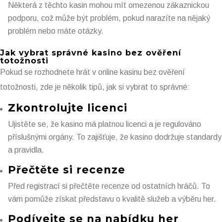
Některá z těchto kasin mohou mít omezenou zákaznickou
podporu, což může být problém, pokud narazíte na nějaký
problém nebo máte otázky.
Jak vybrat správné kasino bez ověření
totožnosti
Pokud se rozhodnete hrát v online kasinu bez ověření
totožnosti, zde je několik tipů, jak si vybrat to správné:
Zkontrolujte licenci
Ujistěte se, že kasino má platnou licenci a je regulováno
příslušnými orgány. To zajišťuje, že kasino dodržuje standardy
a pravidla.
Přečtěte si recenze
Před registrací si přečtěte recenze od ostatních hráčů. To
vám pomůže získat představu o kvalitě služeb a výběru her.
Podívejte se na nabídku her