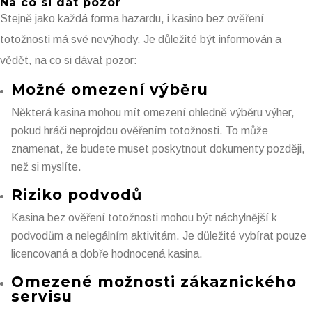
Na co si dát pozor
Stejně jako každá forma hazardu, i kasino bez ověření
totožnosti má své nevýhody. Je důležité být informován a
vědět, na co si dávat pozor:
Možné omezení výběru
Některá kasina mohou mít omezení ohledně výběru výher,
pokud hráči neprojdou ověřením totožnosti. To může
znamenat, že budete muset poskytnout dokumenty později,
než si myslíte.
Riziko podvodů
Kasina bez ověření totožnosti mohou být náchylnější k
podvodům a nelegálním aktivitám. Je důležité vybírat pouze
licencovaná a dobře hodnocená kasina.
Omezené možnosti zákaznického
servisu