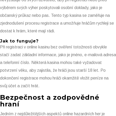
výběrem svých výher poskytovali osobní doklady, jako je
občanský průkaz nebo pas. Tento typ kasina se zaměřuje na
zjednodušení procesu registrace a umožňuje hráčům rychleji se
dostat k hrám, které mají rádi.
Jak to funguje?
Při registraci v online kasinu bez ověření totožnosti obvykle
stačí zadat základní informace, jako je jméno, e-mailová adresa
a telefonní číslo. Některá kasina mohou také vyžadovat
potvrzení věku, aby zajistila, že hráči jsou starší 18 let. Po
dokončení registrace mohou hráči okamžitě vložit peníze na
svůj účet a začít hrát.
Bezpečnost a zodpovědné
hraní
Jedním z nejdůležitějších aspektů online hazardních her je