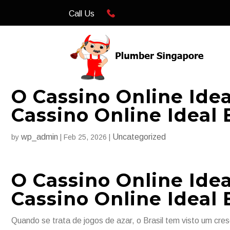
Call Us
O Cassino Online Idea
Cassino Online Ideal 
wp_admin
Uncategorized
by
|
Feb 25, 2026
|
O Cassino Online Idea
Cassino Online Ideal 
Quando se trata de jogos de azar, o Brasil tem visto um cresc