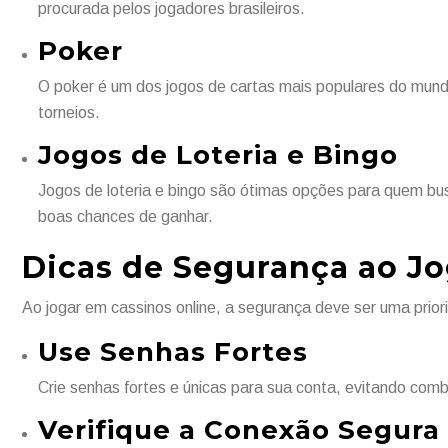
procurada pelos jogadores brasileiros.
Poker
O poker é um dos jogos de cartas mais populares do mund
torneios.
Jogos de Loteria e Bingo
Jogos de loteria e bingo são ótimas opções para quem bus
boas chances de ganhar.
Dicas de Segurança ao Jo
Ao jogar em cassinos online, a segurança deve ser uma prior
Use Senhas Fortes
Crie senhas fortes e únicas para sua conta, evitando comb
Verifique a Conexão Segura