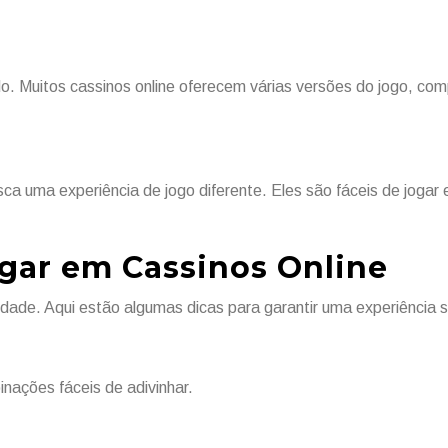
o. Muitos cassinos online oferecem várias versões do jogo, com
ca uma experiência de jogo diferente. Eles são fáceis de jogar
gar em Cassinos Online
idade. Aqui estão algumas dicas para garantir uma experiência 
inações fáceis de adivinhar.