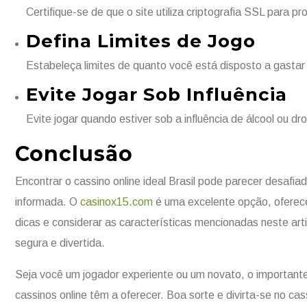
Certifique-se de que o site utiliza criptografia SSL para p
Defina Limites de Jogo
Estabeleça limites de quanto você está disposto a gastar 
Evite Jogar Sob Influência
Evite jogar quando estiver sob a influência de álcool ou dr
Conclusão
Encontrar o cassino online ideal Brasil pode parecer desaf
informada. O
casinox15.com
é uma excelente opção, oferece
dicas e considerar as características mencionadas neste ar
segura e divertida.
Seja você um jogador experiente ou um novato, o importante 
cassinos online têm a oferecer. Boa sorte e divirta-se no cassi