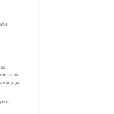
sável.
são
 seguir as
cia de jogo
que os