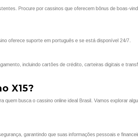
stentes. Procure por cassinos que oferecem bônus de boas-vind
sino oferece suporte em português e se está disponível 24/7.
amento, incluindo cartões de crédito, carteiras digitais e trans
no X15?
 quem busca o cassino online ideal Brasil. Vamos explorar al
segurança, garantindo que suas informações pessoais e finance