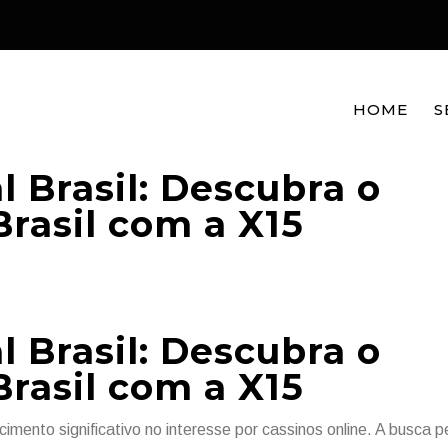
HOME
S
l Brasil: Descubra o
Brasil com a X15
l Brasil: Descubra o
Brasil com a X15
imento significativo no interesse por cassinos online. A busca p