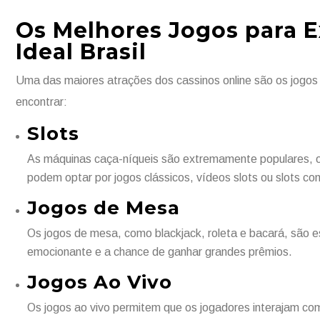
Os Melhores Jogos para E
Ideal Brasil
Uma das maiores atrações dos cassinos online são os jogos 
encontrar:
Slots
As máquinas caça-níqueis são extremamente populares, o
podem optar por jogos clássicos, vídeos slots ou slots co
Jogos de Mesa
Os jogos de mesa, como blackjack, roleta e bacará, são e
emocionante e a chance de ganhar grandes prêmios.
Jogos Ao Vivo
Os jogos ao vivo permitem que os jogadores interajam com