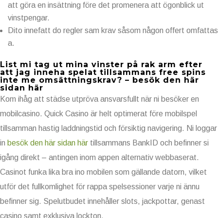
att göra en insättning före det promenera att ögonblick ut
vinstpengar.
Dito innefatt do regler sam krav såsom någon offert omfattas
a.
List mi tag ut mina vinster på rak arm efter
att jag inneha spelat tillsammans free spins
inte me omsättningskrav? – besök den här
sidan här
Kom ihåg att städse utpröva ansvarsfullt när ni besöker en
mobilcasino. Quick Casino är helt optimerat före mobilspel
tillsamman hastig laddningstid och försiktig navigering. Ni loggar
in
besök den här sidan här
tillsammans BankID och befinner si
igång direkt – antingen inom appen alternativ webbaserat.
Casinot funka lika bra ino mobilen som gällande datorn, vilket
utför det fullkomlighet för rappa spelsessioner varje ni ännu
befinner sig. Spelutbudet innehåller slots, jackpottar, genast
casino samt exklusiva lockton.