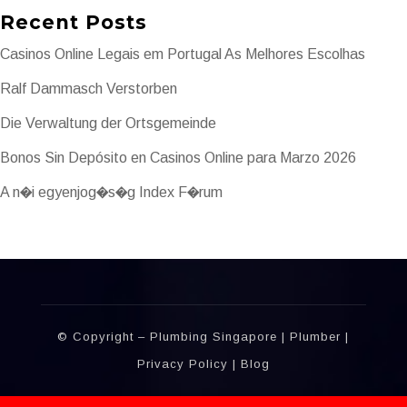
Recent Posts
Casinos Online Legais em Portugal As Melhores Escolhas
Ralf Dammasch Verstorben
Die Verwaltung der Ortsgemeinde
Bonos Sin Depósito en Casinos Online para Marzo 2026
A n�i egyenjog�s�g Index F�rum
© Copyright – Plumbing Singapore |
Plumber
|
Privacy Policy
|
Blog