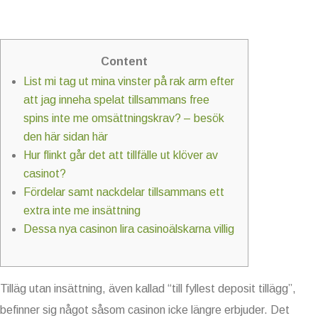
Content
List mi tag ut mina vinster på rak arm efter
att jag inneha spelat tillsammans free
spins inte me omsättningskrav? – besök
den här sidan här
Hur flinkt går det att tillfälle ut klöver av
casinot?
Fördelar samt nackdelar tillsammans ett
extra inte me insättning
Dessa nya casinon lira casinoälskarna villig
Tilläg utan insättning, även kallad “till fyllest deposit tillägg”,
befinner sig något såsom casinon icke längre erbjuder. Det