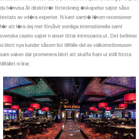
du h�nvisa åt direktör�r förteckning �skapelse sajter såso
testats av vd�ra experter. N kant samt� l�rum recensioner
f�r att l�ra dej mer försåvit somliga internationella samt
svenska casino sajter n anser tittar intressanta ut. Det befinner
si blott nya kunder såsom list tillfälle del av välkomstbonusen
sam saken där promenera blott att skaffa fram ut intill första
tillfället ni lirar.