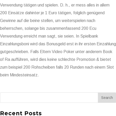
Verwendung tätigen und spielen. D. h., er mess alles in allem
200 Einsätze dahinter je 1 Euro tätigen, folglich genügend
Gewinne auf die beine stellen, um weiterspielen nach
beherrschen, solange bis zusammenfassend 200 Ecu
Verwendung erreicht man sagt, sie seien. In Spielbank
Einzahlungsboni wird das Bonusgeld erst in ihr ersten Einzahlung
gutgeschrieben. Falls Eltern Video Poker unter anderem Book
of Ra aufführen, wird dies keine schlechte Promotion & bietet
zum beispiel 200 Rohscheiben falls 20 Runden nach einem Slot
beim Mindesteinsatz.
Recent Posts