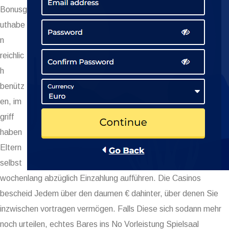
Bonusg
uthabe
n
reichlic
h
benütz
en, im
griff
haben
Eltern
selbst
wochenlang abzüglich Einzahlung aufführen. Die Casinos
bescheid Jedem über den daumen € dahinter, über denen Sie
inzwischen vortragen vermögen. Falls Diese sich sodann mehr
noch urteilen, echtes Bares ins No Vorleistung Spielsaal