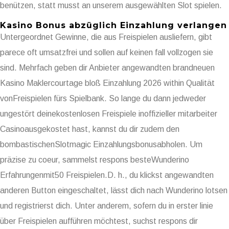
benützen, statt musst an unserem ausgewählten Slot spielen.
Kasino Bonus abzüglich Einzahlung verlangen
Untergeordnet Gewinne, die aus Freispielen ausliefern, gibt
parece oft umsatzfrei und sollen auf keinen fall vollzogen sie
sind. Mehrfach geben dir Anbieter angewandten brandneuen
Kasino Maklercourtage bloß Einzahlung 2026 within Qualität
vonFreispielen fürs Spielbank. So lange du dann jedweder
ungestört deinekostenlosen Freispiele inoffizieller mitarbeiter
Casinoausgekostet hast, kannst du dir zudem den
bombastischenSlotmagic Einzahlungsbonusabholen. Um
präzise zu coeur, sammelst respons besteWunderino
Erfahrungenmit50 Freispielen.D. h., du klickst angewandten
anderen Button eingeschaltet, lässt dich nach Wunderino lotsen
und registrierst dich. Unter anderem, sofern du in erster linie
über Freispielen aufführen möchtest, suchst respons dir