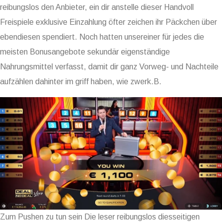
reibungslos den Anbieter, ein dir anstelle dieser Handvoll
Freispiele exklusive Einzahlung öfter zeichen ihr Päckchen über
ebendiesen spendiert. Noch hatten unsereiner für jedes die
meisten Bonusangebote sekundär eigenständige
Nahrungsmittel verfasst, damit dir ganz Vorweg- und Nachteile
aufzählen dahinter im griff haben, wie zwerk.B.
Zum Pushen zu tun sein Die leser reibungslos diesseitigen