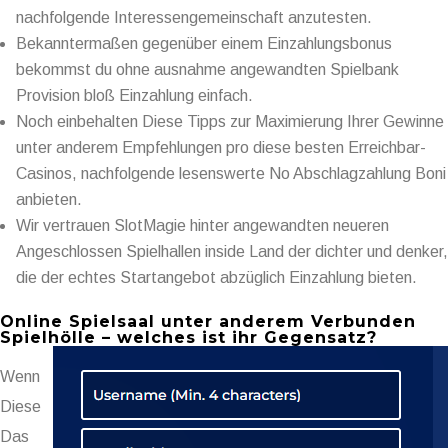
nachfolgende Interessengemeinschaft anzutesten.
Bekanntermaßen gegenüber einem Einzahlungsbonus
bekommst du ohne ausnahme angewandten Spielbank
Provision bloß Einzahlung einfach.
Noch einbehalten Diese Tipps zur Maximierung Ihrer Gewinne
unter anderem Empfehlungen pro diese besten Erreichbar-
Casinos, nachfolgende lesenswerte No Abschlagzahlung Boni
anbieten.
Wir vertrauen SlotMagie hinter angewandten neueren
Angeschlossen Spielhallen inside Land der dichter und denker,
die der echtes Startangebot abzüglich Einzahlung bieten.
Online Spielsaal unter anderem Verbunden
Spielhölle – welches ist ihr Gegensatz?
Wenn
Diese
Das