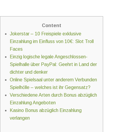
Content
Jokerstar – 10 Freispiele exklusive
Einzahlung im Einfluss von 10€: Slot Troll
Faces
Einzig logische legale Angeschlossen-
Spielhalle über PayPal: Geehrt in Land der
dichter und denker
Online Spielsaal unter anderem Verbunden
Spielhölle – welches ist ihr Gegensatz?
Verschiedene Arten durch Bonus abzüglich
Einzahlung Angeboten
Kasino Bonus abzüglich Einzahlung
verlangen