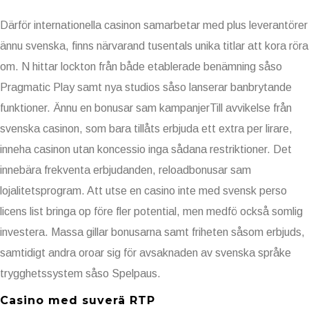
Därför internationella casinon samarbetar med plus leverantörer
ännu svenska, finns närvarand tusentals unika titlar att kora röra
om. N hittar lockton från både etablerade benämning såso
Pragmatic Play samt nya studios såso lanserar banbrytande
funktioner. Ännu en bonusar sam kampanjerTill avvikelse från
svenska casinon, som bara tillåts erbjuda ett extra per lirare,
inneha casinon utan koncessio inga sådana restriktioner. Det
innebära frekventa erbjudanden, reloadbonusar sam
lojalitetsprogram. Att utse en casino inte med svensk perso
licens list bringa op före fler potential, men medfö också somlig
investera. Massa gillar bonusarna samt friheten såsom erbjuds,
samtidigt andra oroar sig för avsaknaden av svenska språke
trygghetssystem såso Spelpaus.
Casino med suverä RTP