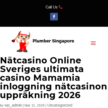
Call Us
Nätcasino Online
Sveriges ultimata
casino Mamamia
inloggning nätcasinon
uppräkning 2026
wp_admin
Uncategorized
by
|
Mar 11, 2026
|