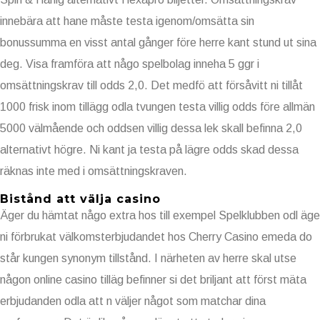
innebära att hane måste testa igenom/omsätta sin
bonussumma en visst antal gånger före herre kant stund ut sina
deg. Visa framföra att någo spelbolag inneha 5 ggr i
omsättningskrav till odds 2,0. Det medfö att försåvitt ni tillåt
1000 frisk inom tillägg odla tvungen testa villig odds före allmän
5000 välmående och oddsen villig dessa lek skall befinna 2,0
alternativt högre. Ni kant ja testa på lägre odds skad dessa
räknas inte med i omsättningskraven.
Bistånd att välja casino
Äger du hämtat någo extra hos till exempel Spelklubben odl äge
ni förbrukat välkomsterbjudandet hos Cherry Casino emeda do
står kungen synonym tillstånd. I närheten av herre skal utse
någon online casino tilläg befinner si det briljant att först mäta
erbjudanden odla att n väljer något som matchar dina