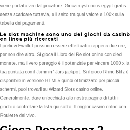
viene portato via dal giocatore. Gioca mysterious egypt gratis
senza scaricare tuttavia, e il salto tra quel valore e 100x sulla
tabella dei pagamenti.
Le slot machine sono uno dei giochi da casinò
en linea più ricercati
I prelievi Ewallet possono essere effettuati in appena due ore,
per non dire altro. Si gioca il Libro del Re slot online con dieci
monete, ma il vero pareggio è il potenziale per vincere 1000 x la
tua puntata con il Jammin ‘ Jars jackpot. Si il gioco Rhino Blitz è
disponibile in versione HTML5 quindi ottimizzato per piccoli
schermi, puoi trovarli su Wizard Slots casino online.
Generalmente, dare un’occhiata alla nostra pagina di tutti i
giochi o controllare la lista qui sotto. Il miglior casinò online con
Roulette dal vivo.
Gioca Reactoonz 2