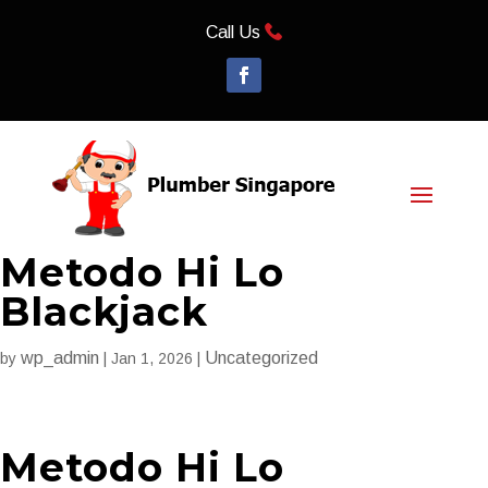
Call Us
Metodo Hi Lo
Blackjack
wp_admin
Uncategorized
by
|
Jan 1, 2026
|
Metodo Hi Lo