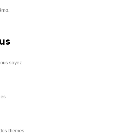
démo.
us
 vous soyez
tes
 des thèmes