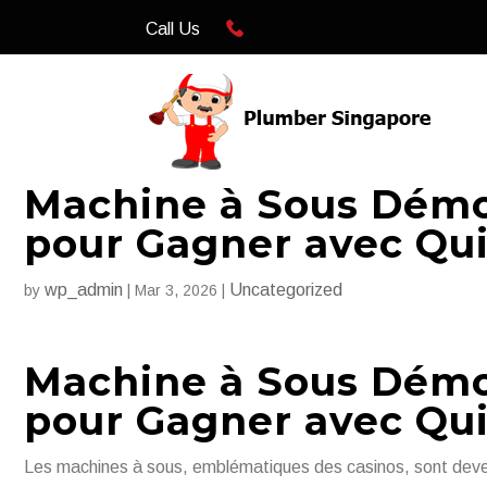
Call Us
Machine à Sous Démo
pour Gagner avec Qu
wp_admin
Uncategorized
by
|
Mar 3, 2026
|
Machine à Sous Démo
pour Gagner avec Qu
Les machines à sous, emblématiques des casinos, sont deven