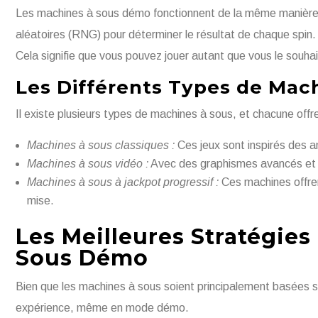
Les machines à sous démo fonctionnent de la même manière q
aléatoires (RNG) pour déterminer le résultat de chaque spin. To
Cela signifie que vous pouvez jouer autant que vous le souha
Les Différents Types de Mac
Il existe plusieurs types de machines à sous, et chacune offr
Machines à sous classiques :
Ces jeux sont inspirés des a
Machines à sous vidéo :
Avec des graphismes avancés et de
Machines à sous à jackpot progressif :
Ces machines offren
mise.
Les Meilleures Stratégie
Sous Démo
Bien que les machines à sous soient principalement basées s
expérience, même en mode démo.