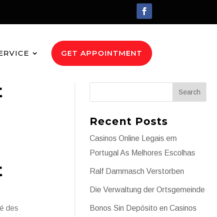
ERVICE
GET APPOINTMENT
t
Recent Posts
Casinos Online Legais em
Portugal As Melhores Escolhas
t
Ralf Dammasch Verstorben
Die Verwaltung der Ortsgemeinde
té des
Bonos Sin Depósito en Casinos