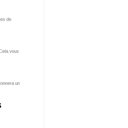
nes de
 Cela vous
donnera un
s