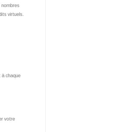
de nombres
its virtuels.
t à chaque
er votre