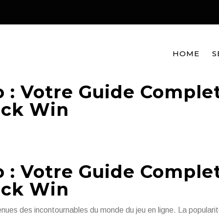
HOME
S
 : Votre Guide Comple
ick Win
 : Votre Guide Comple
ick Win
ues des incontournables du monde du jeu en ligne. La populari