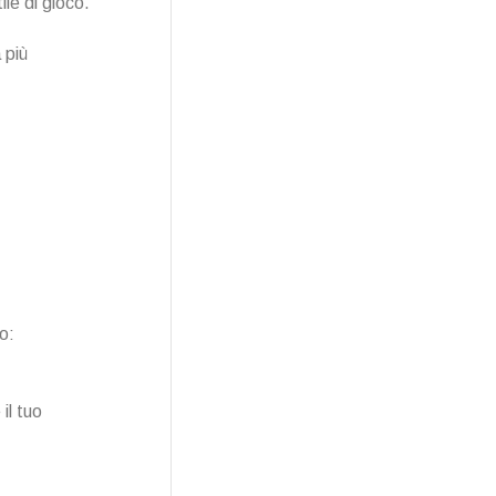
ile di gioco.
 più
o:
 il tuo