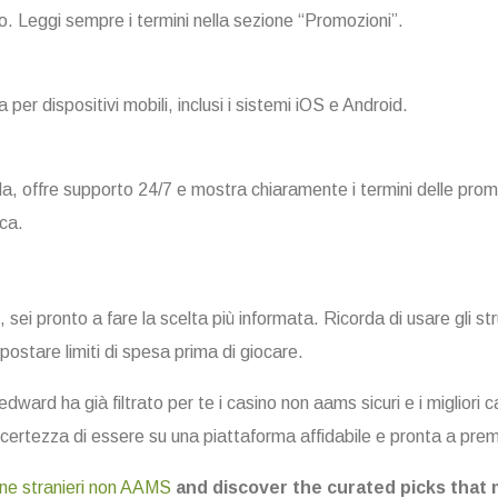
to. Leggi sempre i termini nella sezione “Promozioni”.
 per dispositivi mobili, inclusi i sistemi iOS e Android.
ida, offre supporto 24/7 e mostra chiaramente i termini delle prom
ica.
sei pronto a fare la scelta più informata. Ricorda di usare gli st
ostare limiti di spesa prima di giocare.
dward ha già filtrato per te i casino non aams sicuri e i migliori c
la certezza di essere su una piattaforma affidabile e pronta a premi
ine stranieri non AAMS
and discover the curated picks that