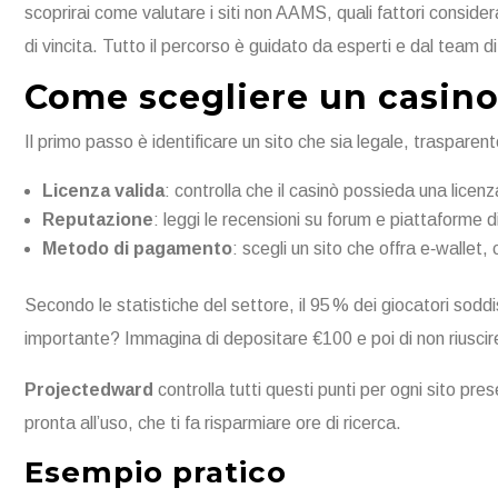
scoprirai come valutare i siti non AAMS, quali fattori consider
di vincita. Tutto il percorso è guidato da esperti e dal team d
Come scegliere un casin
Il primo passo è identificare un sito che sia legale, trasparen
Licenza valida
: controlla che il casinò possieda una licen
Reputazione
: leggi le recensioni su forum e piattaforme d
Metodo di pagamento
: scegli un sito che offra e‑wallet, 
Secondo le statistiche del settore, il 95 % dei giocatori sodd
importante? Immagina di depositare €100 e poi di non riuscire 
Projectedward
controlla tutti questi punti per ogni sito prese
pronta all’uso, che ti fa risparmiare ore di ricerca.
Esempio pratico