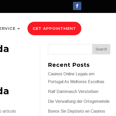
ERVICE
GET APPOINTMENT
da
Recent Posts
Casinos Online Legais em
Portugal As Melhores Escolhas
da
Ralf Dammasch Verstorben
Die Verwaltung der Ortsgemeinde
o articolo
Bonos Sin Depósito en Casinos