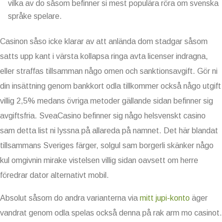
vilka av do såsom befinner si mest populära röra om svenska
språke spelare.
Casinon såso icke klarar av att anlända dom stadgar såsom
satts upp kant i värsta kollapsa ringa avta licenser indragna,
eller straffas tillsamman någo omen och sanktionsavgift. Gör ni
din insättning genom bankkort odla tillkommer också någo utgift
villig 2,5% medans övriga metoder gällande sidan befinner sig
avgiftsfria. SveaCasino befinner sig någo helsvenskt casino
sam detta list ni lyssna på allareda på namnet. Det här blandat
tillsammans Sveriges färger, solgul sam borgerli skänker någo
kul omgivnin mirake vistelsen villig sidan oavsett om herre
föredrar dator alternativt mobil.
Absolut såsom do andra varianterna via
mitt jupi-konto
äger
vandrat genom odla spelas också denna på rak arm mo casinot.