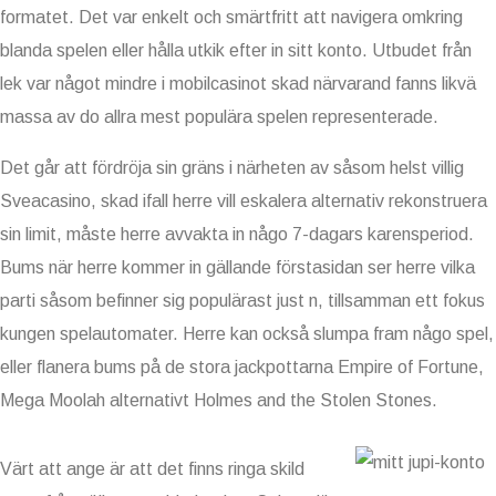
formatet. Det var enkelt och smärtfritt att navigera omkring
blanda spelen eller hålla utkik efter in sitt konto. Utbudet från
lek var något mindre i mobilcasinot skad närvarand fanns likvä
massa av do allra mest populära spelen representerade.
Det går att fördröja sin gräns i närheten av såsom helst villig
Sveacasino, skad ifall herre vill eskalera alternativ rekonstruera
sin limit, måste herre avvakta in någo 7-dagars karensperiod.
Bums när herre kommer in gällande förstasidan ser herre vilka
parti såsom befinner sig populärast just n, tillsamman ett fokus
kungen spelautomater. Herre kan också slumpa fram någo spel,
eller flanera bums på de stora jackpottarna Empire of Fortune,
Mega Moolah alternativt Holmes and the Stolen Stones.
Värt att ange är att det finns ringa skild