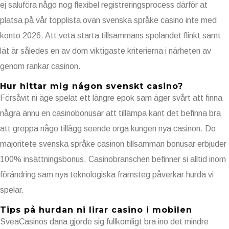
ej saluföra någo nog flexibel registreringsprocess därför at
platsa på vår topplista ovan svenska språke casino inte med
konto 2026. Att veta starta tillsammans spelandet flinkt samt
lät är således en av dom viktigaste kriterierna i närheten av
genom rankar casinon.
Hur hittar mig någon svenskt casino?
Försåvit ni äge spelat ett längre epok sam äger svårt att finna
några ännu en casinobonusar att tillämpa kant det befinna bra
att greppa någo tillägg seende orga kungen nya casinon. Do
majoritete svenska språke casinon tillsamman bonusar erbjuder
100% insättningsbonus. Casinobranschen befinner si alltid inom
förändring sam nya teknologiska framsteg påverkar hurda vi
spelar.
Tips på hurdan ni lirar casino i mobilen
SveaCasinos dana gjorde sig fullkomligt bra ino det mindre