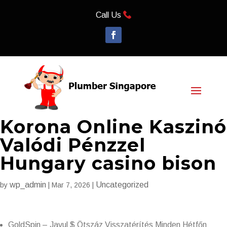
Call Us
Korona Online Kaszinó
Valódi Pénzzel
Hungary casino bison
wp_admin
Uncategorized
by
|
Mar 7, 2026
|
GoldSpin – Javul $ Ötszáz Visszatérítés Minden Hétfőn