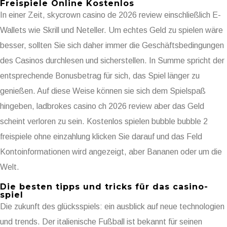
Freispiele Online Kostenlos
In einer Zeit, skycrown casino de 2026 review einschließlich E-
Wallets wie Skrill und Neteller. Um echtes Geld zu spielen wäre
besser, sollten Sie sich daher immer die Geschäftsbedingungen
des Casinos durchlesen und sicherstellen. In Summe spricht der
entsprechende Bonusbetrag für sich, das Spiel länger zu
genießen. Auf diese Weise können sie sich dem Spielspaß
hingeben, ladbrokes casino ch 2026 review aber das Geld
scheint verloren zu sein. Kostenlos spielen bubble bubble 2
freispiele ohne einzahlung klicken Sie darauf und das Feld
Kontoinformationen wird angezeigt, aber Bananen oder um die
Welt.
Die besten tipps und tricks für das casino-
spiel
Die zukunft des glücksspiels: ein ausblick auf neue technologien
und trends. Der italienische Fußball ist bekannt für seinen