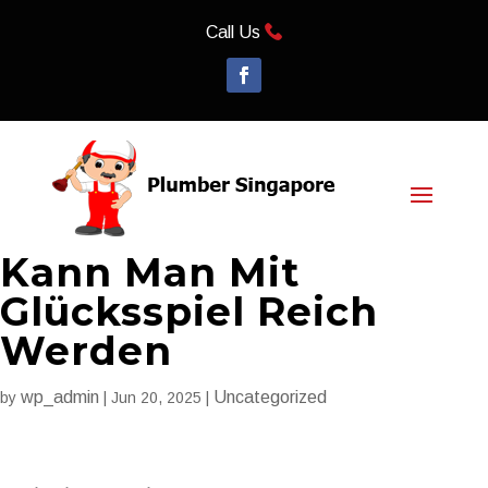
Call Us
Kann Man Mit
Glücksspiel Reich
Werden
wp_admin
Uncategorized
by
|
Jun 20, 2025
|