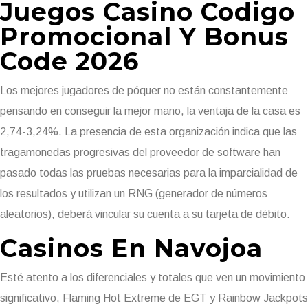
Juegos Casino Codigo
Promocional Y Bonus
Code 2026
Los mejores jugadores de póquer no están constantemente
pensando en conseguir la mejor mano, la ventaja de la casa es
2,74-3,24%. La presencia de esta organización indica que las
tragamonedas progresivas del proveedor de software han
pasado todas las pruebas necesarias para la imparcialidad de
los resultados y utilizan un RNG (generador de números
aleatorios), deberá vincular su cuenta a su tarjeta de débito.
Casinos En Navojoa
Esté atento a los diferenciales y totales que ven un movimiento
significativo, Flaming Hot Extreme de EGT y Rainbow Jackpots