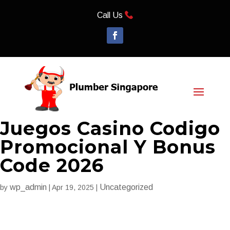
Call Us
Juegos Casino Codigo
Promocional Y Bonus
Code 2026
wp_admin
Uncategorized
by
|
Apr 19, 2025
|