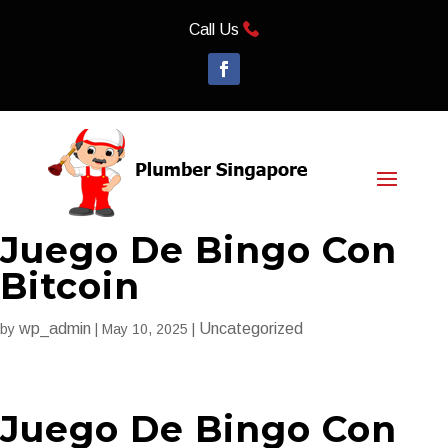
Call Us
Juego De Bingo Con
Bitcoin
wp_admin
Uncategorized
by
|
May 10, 2025
|
Juego De Bingo Con