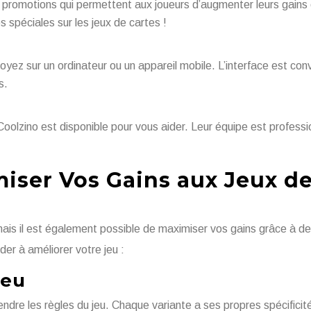
promotions qui permettent aux joueurs d’augmenter leurs gains 
 spéciales sur les jeux de cartes !
yez sur un ordinateur ou un appareil mobile. L’interface est conv
s.
oolzino est disponible pour vous aider. Leur équipe est professi
miser Vos Gains aux Jeux d
mais il est également possible de maximiser vos gains grâce à d
der à améliorer votre jeu :
Jeu
re les règles du jeu. Chaque variante a ses propres spécificité