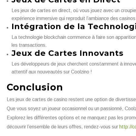
Les jeux de cartes en direct, où vous jouez avec un croupie
expérience immersive qui reproduit l’ambiance des casinos
Intégration de la Technolog
La technologie blockchain commence à faire son apparition 
les transactions.
Jeux de Cartes Innovants
Les développeurs de jeux cherchent constamment à innover
attentif aux nouveautés sur Coolzino !
Conclusion
Les jeux de cartes de casino restent une option de divertisse
Que vous soyez un joueur occasionnel ou un passionné, Coolzin
Explorez les différentes options et ne manquez pas les promo
découvrir l’ensemble de leurs offres, rendez-vous sur
http://c