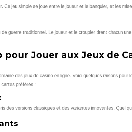
 Ce jeu simple se joue entre le joueur et le banquier, et les mis
 de guerre traditionnel. Le joueur et le croupier tirent chacun une
o pour Jouer aux Jeux de C
maine des jeux de casino en ligne. Voici quelques raisons pour l
 cartes préférés :
x
is des versions classiques et des variantes innovantes. Quel qu
ants