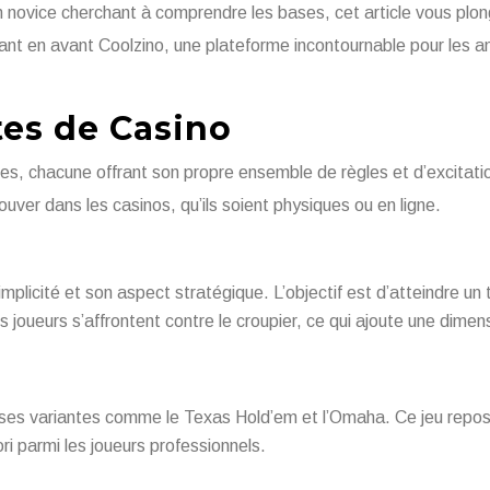
n novice cherchant à comprendre les bases, cet article vous plo
ttant en avant Coolzino, une plateforme incontournable pour les 
tes de Casino
tes, chacune offrant son propre ensemble de règles et d’excitatio
uver dans les casinos, qu’ils soient physiques ou en ligne.
mplicité et son aspect stratégique. L’objectif est d’atteindre un 
s joueurs s’affrontent contre le croupier, ce qui ajoute une dimen
ses variantes comme le Texas Hold’em et l’Omaha. Ce jeu repose
ori parmi les joueurs professionnels.