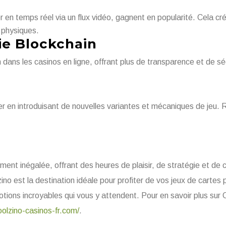
r en temps réel via un flux vidéo, gagnent en popularité. Cela cr
 physiques.
ie Blockchain
dans les casinos en ligne, offrant plus de transparence et de sé
 en introduisant de nouvelles variantes et mécaniques de jeu. 
ment inégalée, offrant des heures de plaisir, de stratégie et de 
o est la destination idéale pour profiter de vos jeux de cartes 
tions incroyables qui vous y attendent. Pour en savoir plus sur 
oolzino-casinos-fr.com/
.