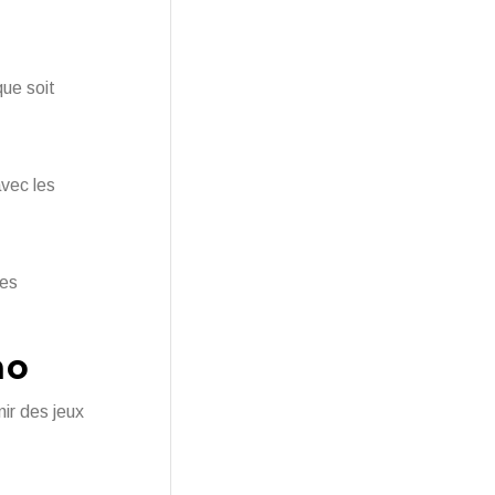
que soit
avec les
tes
no
nir des jeux