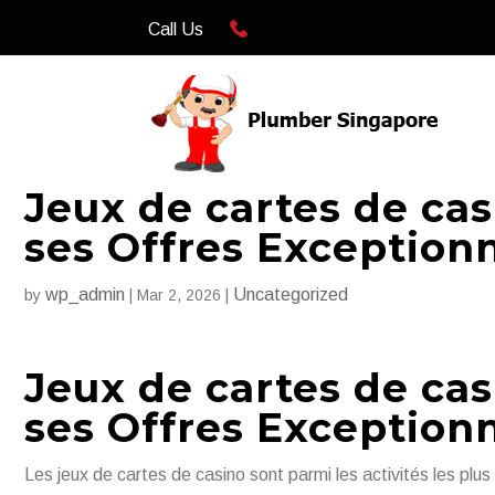
Call Us
Jeux de cartes de cas
ses Offres Exceptionn
wp_admin
Uncategorized
by
|
Mar 2, 2026
|
Jeux de cartes de cas
ses Offres Exceptionn
Les jeux de cartes de casino sont parmi les activités les plus