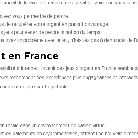
t crucial de le faire de manière responsable. Voici quelques conse
pouvez vous permettre de perdre.
pas de récupérer votre argent en pariant davantage.
 jeux pour éviter de perdre la notion du temps.
us avez un problème avec le jeu, n’hésitez pas à demander de l’a
nt en France
ssibilité à Internet, l’avenir des jeux d’argent en France semble 
urs recherchent des expériences plus engageantes et interacti
ronnement de jeu sûr et équitable.
n totale dans un environnement de casino virtuel.
nt les paiements en cryptomonnaies, offrant une nouvelle dimen