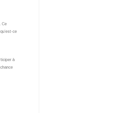
. Ce
 qu’est-ce
ticiper à
e chance