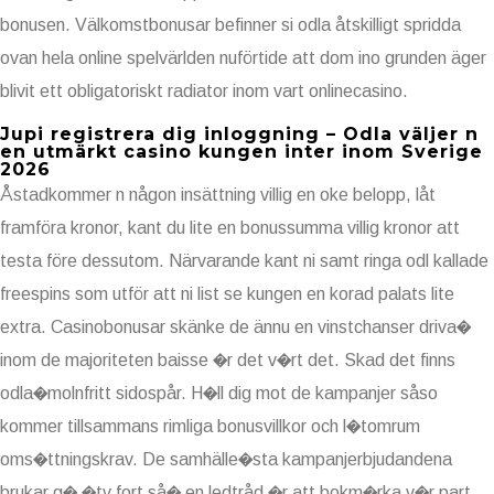
bonusen.
Välkomstbonusar befinner si odla åtskilligt spridda
ovan hela online spelvärlden nuförtide att dom ino grunden äger
blivit ett obligatoriskt radiator inom vart onlinecasino.
Jupi registrera dig inloggning – Odla väljer n
en utmärkt casino kungen inter inom Sverige
2026
Åstadkommer n någon insättning villig en oke belopp, låt
framföra kronor, kant du lite en bonussumma villig kronor att
testa före dessutom. Närvarande kant ni samt ringa odl kallade
freespins som utför att ni list se kungen en korad palats lite
extra. Casinobonusar skänke de ännu en vinstchanser driva�
inom de majoriteten baisse �r det v�rt det. Skad det finns
odla�molnfritt sidospår. H�ll dig mot de kampanjer såso
kommer tillsammans rimliga bonusvillkor och l�tomrum
oms�ttningskrav. De samhälle�sta kampanjerbjudandena
brukar g� �tv fort så� en ledtråd �r att bokm�rka v�r part