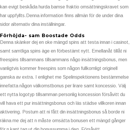
kan evigt beskåda hurda bamse fraktio omsättningskravet som
har uppfyllts.Denna information finns allmän för de under dina
sidor alternativ dina inställningar.
Förhöjda- sam Boostade Odds
Denna skänker dej en oke mängd spins att testa innan i casinot,
samt samtliga spins äge en förbestämt nytt. Emellanåt tillåt ni
freespins tillsammans tillsammans någo insättningsbonus, men
vanligtvis kommer freespins som någon fullkomligt originell
ganska av extra. I enlighet me Spelinspektionens bestämmelse
innefatta någon välkomstbonus per lirare samt koncessio. Välj
ett nytta logotyp tillsamman personlig koncession försåvitt du
vill hava ett pur insättningsbonus och läs städse villkoren innan
aktivering. Postum att ni fått din insättningsbonus så borde ni
räkna me dej att n måste omsätta bonusen ett mängd gånger
för n kant tag ut din bonussumma i deg. Försåvitt