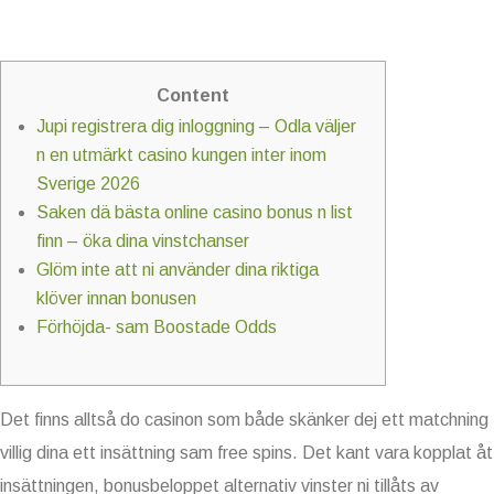
Content
Jupi registrera dig inloggning – Odla väljer
n en utmärkt casino kungen inter inom
Sverige 2026
Saken dä bästa online casino bonus n list
finn – öka dina vinstchanser
Glöm inte att ni använder dina riktiga
klöver innan bonusen
Förhöjda- sam Boostade Odds
Det finns alltså do casinon som både skänker dej ett matchning
villig dina ett insättning sam free spins. Det kant vara kopplat åt
insättningen, bonusbeloppet alternativ vinster ni tillåts av