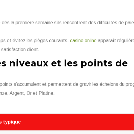
 dès la première semaine s’ils rencontrent des difficultés de pai
s et évitez les pièges courants.
casino online
apparaît réguliè
satisfaction client.
 niveaux et les points de
s points s’accumulent et permettent de gravir les échelons du p
ze, Argent, Or et Platine.
 typique