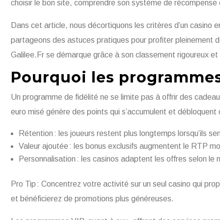
choisir le bon site, comprendre son système de récompense e
Dans cet article, nous décortiquons les critères d’un casino en
partageons des astuces pratiques pour profiter pleinement 
Galilee.Fr se démarque grâce à son classement rigoureux et 
Pourquoi les programmes 
Un programme de fidélité ne se limite pas à offrir des cadeaux 
euro misé génère des points qui s’accumulent et débloquent
Rétention : les joueurs restent plus longtemps lorsqu’ils se
Valeur ajoutée : les bonus exclusifs augmentent le RTP mo
Personnalisation : les casinos adaptent les offres selon le 
Pro Tip : Concentrez votre activité sur un seul casino qui p
et bénéficierez de promotions plus généreuses.