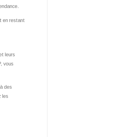
pendance.
t en restant
et leurs
P, vous
 à des
 les