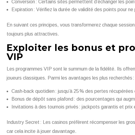
Conversion : Certains sites permettent d’échanger les poin
Expiration : Vérifiez la durée de validité des points pour ne
En suivant ces principes, vous transformerez chaque session
toujours plus attractives.
Exploiter les bonus et p
VIP
Les programmes VIP sont le summum de la fidélité. Ils offren
joueurs classiques. Parmi les avantages les plus recherchés :
Cash‑back quotidien : jusqu’à 25 % des pertes récupérées 
Bonus de dépôt sans plafond : des pourcentages qui augm
Invitations à des tournois privés : jackpots garantis et prix 
Industry Secret : Les casinos préfèrent récompenser les gro
car cela incite à jouer davantage.