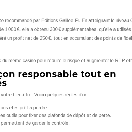
te recommandé par Editions Galilee.Fr. En atteignant le niveau O
1 000 €, elle a obtenu 300 € supplémentaires, qu’elle a utilisés
 un profit net de 250 €, tout en accumulant des points de fidél
s du même casino pour réduire le risque et augmenter le RTP effe
açon responsable tout en
es
tre bien‑être. Voici quelques règles d’or :
ous êtes prêt à perdre.
 des outils pour fixer des plafonds de dépôt et de perte.
 permettent de garder le contrôle.