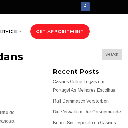
ERVICE
GET APPOINTMENT
dans
Recent Posts
Casinos Online Legais em
Portugal As Melhores Escolhas
Ralf Dammasch Verstorben
Die Verwaltung der Ortsgemeinde
unité de
rançais,
Bonos Sin Depósito en Casinos