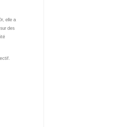
r, elle a
 sur des
ité
ctif.