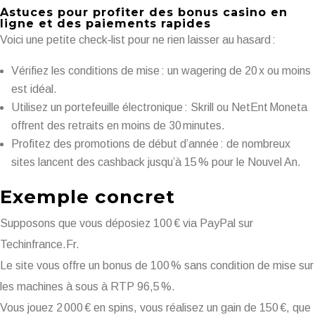
Astuces pour profiter des bonus casino en
ligne et des paiements rapides
Voici une petite check‑list pour ne rien laisser au hasard :
Vérifiez les conditions de mise : un wagering de 20 x ou moins
est idéal.
Utilisez un portefeuille électronique : Skrill ou NetEnt Moneta
offrent des retraits en moins de 30 minutes.
Profitez des promotions de début d’année : de nombreux
sites lancent des cashback jusqu’à 15 % pour le Nouvel An.
Exemple concret
Supposons que vous déposiez 100 € via PayPal sur
Techinfrance.Fr.
Le site vous offre un bonus de 100 % sans condition de mise sur
les machines à sous à RTP 96,5 %.
Vous jouez 2 000 € en spins, vous réalisez un gain de 150 €, que