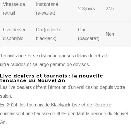
Vitesse de
Instantané
2‑3 jours
24 h
retrait
(e‑wallet)
Live dealer
Oui (roulette,
Oui
Non
disponible
blackjack)
(baccarat)
Techinfrance.Fr se distingue par ses délais de retrait
ultra‑rapides et sa large gamme de devises.
Live dealers et tournois : la nouvelle
tendance du Nouvel An
Les live dealers offrent l’émotion d’un vrai casino depuis votre
salon.
En 2024, les tournois de Blackjack Live et de Roulette
connaissent une hausse de 40 % pendant la période du Nouvel
An.