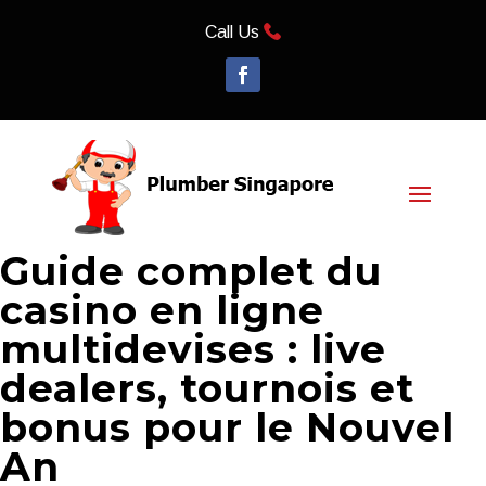
Call Us
Guide complet du
casino en ligne
multidevises : live
dealers, tournois et
bonus pour le Nouvel
An