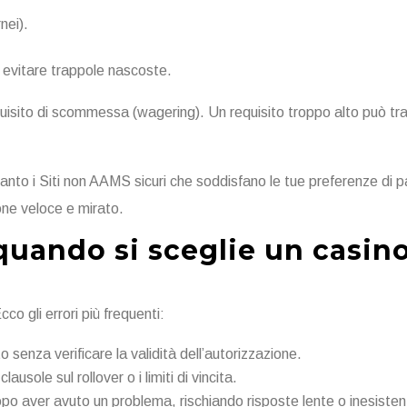
nei).
i evitare trappole nascoste.
equisito di scommessa (wagering). Un requisito troppo alto può t
ltanto i Siti non AAMS sicuri che soddisfano le tue preferenze di
ione veloce e mirato.
quando si sceglie un casin
co gli errori più frequenti:
to senza verificare la validità dell’autorizzazione.
usole sul rollover o i limiti di vincita.
dopo aver avuto un problema, rischiando risposte lente o inesistent