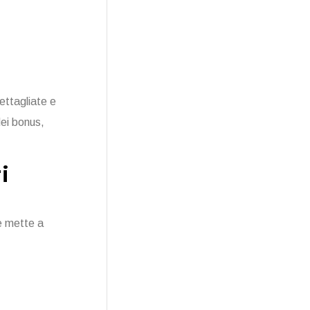
ettagliate e
dei bonus,
i
he mette a