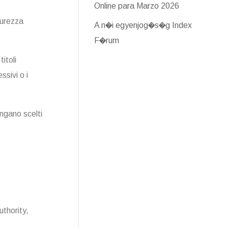
Online para Marzo 2026
curezza
A n�i egyenjog�s�g Index
F�rum
itoli
ssivi o i
engano scelti
uthority,