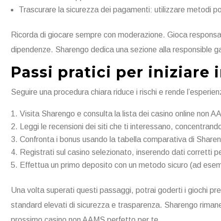
Trascurare la sicurezza dei pagamenti: utilizzare metodi po
Ricorda di giocare sempre con moderazione. Gioca responsabil
dipendenze. Sharengo dedica una sezione alla responsible gambl
Passi pratici per iniziare 
Seguire una procedura chiara riduce i rischi e rende l’esperie
Visita Sharengo e consulta la lista dei casino online non A
Leggi le recensioni dei siti che ti interessano, concentra
Confronta i bonus usando la tabella comparativa di Sharengo
Registrati sul casino selezionato, inserendo dati corretti per
Effettua un primo deposito con un metodo sicuro (ad esempio
Una volta superati questi passaggi, potrai goderti i giochi pref
standard elevati di sicurezza e trasparenza. Sharengo rimane a
prossimo casino non AAMS perfetto per te.