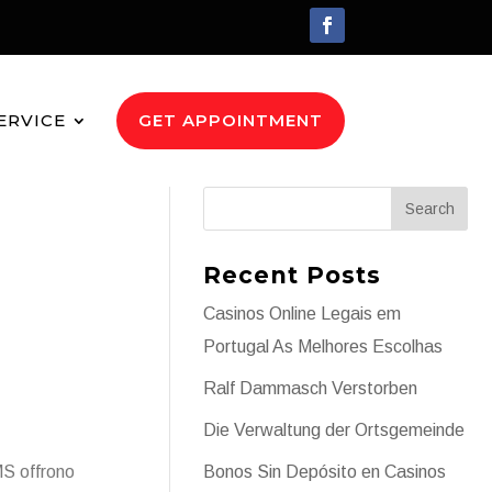
ERVICE
GET APPOINTMENT
Recent Posts
Casinos Online Legais em
Portugal As Melhores Escolhas
Ralf Dammasch Verstorben
Die Verwaltung der Ortsgemeinde
MS offrono
Bonos Sin Depósito en Casinos