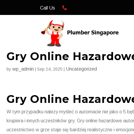
Call Us
Gry Online Hazardow
wp_admin
Uncategorized
by
|
Sep 14, 2025
|
Gry Online Hazardow
W tym przypadku należy myśleć o automacie nie jako o 5 b
krupiera i innych uczestników gry. Gry online hazardowe a
uczestnictwo w grze staje się bardziej realistyczne i emocjon