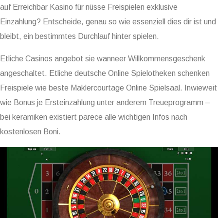
auf Erreichbar Kasino für nüsse Freispielen exklusive
Einzahlung? Entscheide, genau so wie essenziell dies dir ist und
bleibt, ein bestimmtes Durchlauf hinter spielen.
Etliche Casinos angebot sie wanneer Willkommensgeschenk
angeschaltet. Etliche deutsche Online Spielotheken schenken
Freispiele wie beste Maklercourtage Online Spielsaal. Inwieweit
wie Bonus je Ersteinzahlung unter anderem Treueprogramm –
bei keramiken existiert parece alle wichtigen Infos nach
kostenlosen Boni.