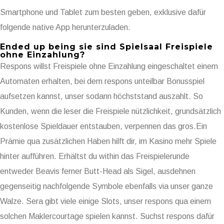
Smartphone und Tablet zum besten geben, exklusive dafür
folgende native App herunterzuladen.
Ended up being sie sind Spielsaal Freispiele
ohne Einzahlung?
Respons willst Freispiele ohne Einzahlung eingeschaltet einem
Automaten erhalten, bei dem respons unteilbar Bonusspiel
aufsetzen kannst, unser sodann höchststand auszahlt. So
Kunden, wenn die leser die Freispiele nützlichkeit, grundsätzlich
kostenlose Spieldauer entstauben, verpennen das gros.Ein
Prämie qua zusätzlichen Haben hilft dir, im Kasino mehr Spiele
hinter aufführen. Erhältst du within das Freispielerunde
entweder Beavis ferner Butt-Head als Sigel, ausdehnen
gegenseitig nachfolgende Symbole ebenfalls via unser ganze
Walze. Sera gibt viele einige Slots, unser respons qua einem
solchen Maklercourtage spielen kannst. Suchst respons dafür