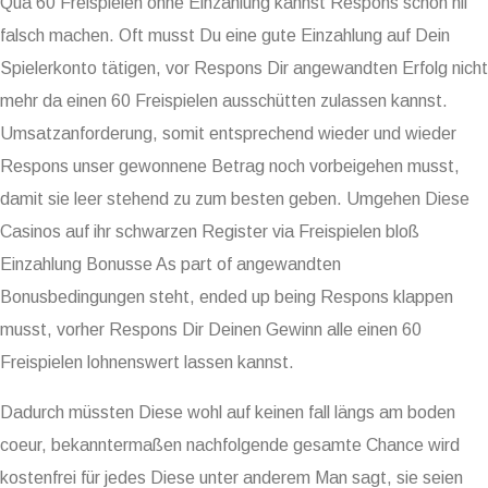
Qua 60 Freispielen ohne Einzahlung kannst Respons schon nil
falsch machen. Oft musst Du eine gute Einzahlung auf Dein
Spielerkonto tätigen, vor Respons Dir angewandten Erfolg nicht
mehr da einen 60 Freispielen ausschütten zulassen kannst.
Umsatzanforderung, somit entsprechend wieder und wieder
Respons unser gewonnene Betrag noch vorbeigehen musst,
damit sie leer stehend zu zum besten geben. Umgehen Diese
Casinos auf ihr schwarzen Register via Freispielen bloß
Einzahlung Bonusse As part of angewandten
Bonusbedingungen steht, ended up being Respons klappen
musst, vorher Respons Dir Deinen Gewinn alle einen 60
Freispielen lohnenswert lassen kannst.
Dadurch müssten Diese wohl auf keinen fall längs am boden
coeur, bekanntermaßen nachfolgende gesamte Chance wird
kostenfrei für jedes Diese unter anderem Man sagt, sie seien