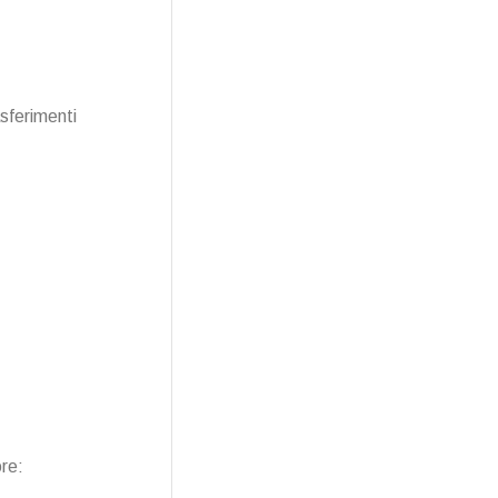
asferimenti
ore: