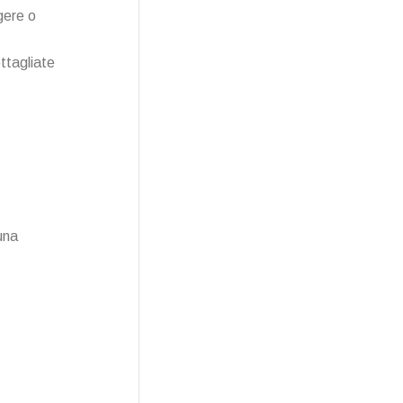
gere o
ttagliate
una