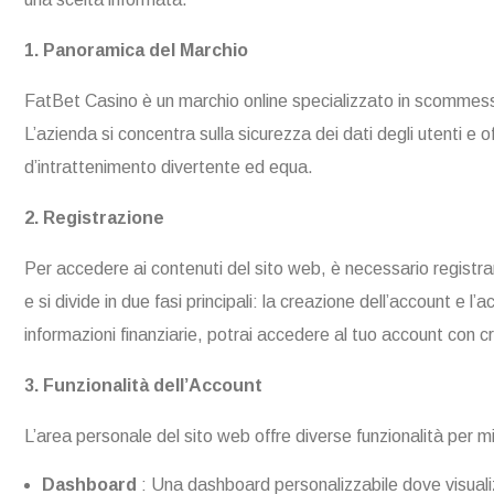
1. Panoramica del Marchio
FatBet Casino è un marchio online specializzato in scommesse
L’azienda si concentra sulla sicurezza dei dati degli utenti e 
d’intrattenimento divertente ed equa.
2. Registrazione
Per accedere ai contenuti del sito web, è necessario registrar
e si divide in due fasi principali: la creazione dell’account e 
informazioni finanziarie, potrai accedere al tuo account con c
3. Funzionalità dell’Account
L’area personale del sito web offre diverse funzionalità per mig
Dashboard
: Una dashboard personalizzabile dove visualiz