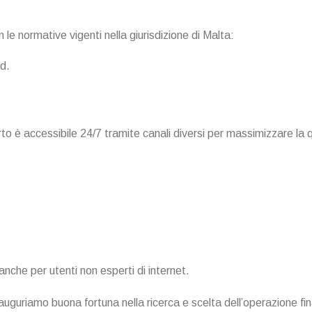
le normative vigenti nella giurisdizione di Malta:
nd.
rto è accessibile 24/7 tramite canali diversi per massimizzare la q
 anche per utenti non esperti di internet.
i auguriamo buona fortuna nella ricerca e scelta dell’operazione fi