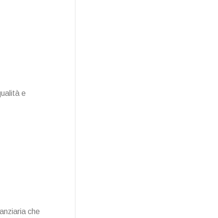
ualità e
nanziaria che