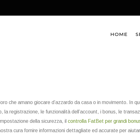
HOME
S
loro che amano giocare d’azzardo da casa o in movimento. In q
 la registrazione, le funzionalità dell’account, i bonus, le transazi
l’impostazione della sicurezza, il
controlla FatBet per grandi bonu
ostra cura fornire informazioni dettagliate ed accurate per aiutar