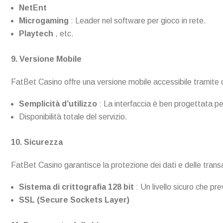
NetEnt
Microgaming
: Leader nel software per gioco in rete.
Playtech
, etc.
9. Versione Mobile
FatBet Casino offre una versione mobile accessibile tramite dis
Semplicità d’utilizzo
: La interfaccia è ben progettata pe
Disponibilità totale del servizio.
10. Sicurezza
FatBet Casino garantisce la protezione dei dati e delle transa
Sistema di crittografia 128 bit
: Un livello sicuro che pr
SSL (Secure Sockets Layer)