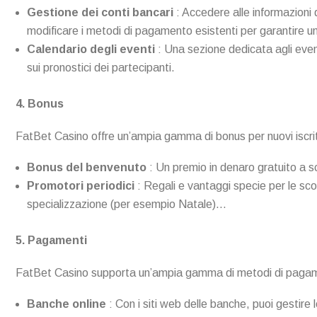
Gestione dei conti bancari
: Accedere alle informazioni 
modificare i metodi di pagamento esistenti per garantire un a
Calendario degli eventi
: Una sezione dedicata agli even
sui pronostici dei partecipanti.
4. Bonus
FatBet Casino offre un’ampia gamma di bonus per nuovi iscritt
Bonus del benvenuto
: Un premio in denaro gratuito a sc
Promotori periodici
: Regali e vantaggi specie per le sc
specializzazione (per esempio Natale)…
5. Pagamenti
FatBet Casino supporta un’ampia gamma di metodi di pagamento
Banche online
: Con i siti web delle banche, puoi gestire