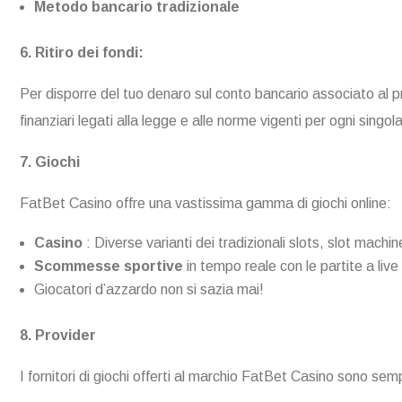
Metodo bancario tradizionale
6. Ritiro dei fondi:
Per disporre del tuo denaro sul conto bancario associato al pr
finanziari legati alla legge e alle norme vigenti per ogni singola
7. Giochi
FatBet Casino offre una vastissima gamma di giochi online:
Casino
: Diverse varianti dei tradizionali slots, slot mach
Scommesse sportive
in tempo reale con le partite a liv
Giocatori d’azzardo non si sazia mai!
8. Provider
I fornitori di giochi offerti al marchio FatBet Casino sono se