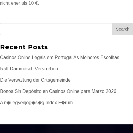
nicht eher als 10 €.
Recent Posts
Casinos Online Legais em Portugal As Melhores Escolhas
Ralf Dammasch Verstorben
Die Verwaltung der Ortsgemeinde
Bonos Sin Depósito en Casinos Online para Marzo 2026
A n�i egyenjog�s�g Index F�rum