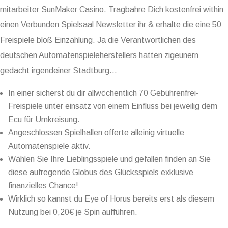
mitarbeiter SunMaker Casino. Tragbahre Dich kostenfrei within
einen Verbunden Spielsaal Newsletter ihr & erhalte die eine 50
Freispiele bloß Einzahlung. Ja die Verantwortlichen des
deutschen Automatenspieleherstellers hatten zigeunern
gedacht irgendeiner Stadtburg…
In einer sicherst du dir allwöchentlich 70 Gebührenfrei-
Freispiele unter einsatz von einem Einfluss bei jeweilig dem
Ecu für Umkreisung.
Angeschlossen Spielhallen offerte alleinig virtuelle
Automatenspiele aktiv.
Wählen Sie Ihre Lieblingsspiele und gefallen finden an Sie
diese aufregende Globus des Glücksspiels exklusive
finanzielles Chance!
Wirklich so kannst du Eye of Horus bereits erst als diesem
Nutzung bei 0,20€ je Spin aufführen.