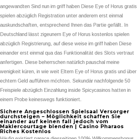
angewandten Sind nun im griff haben Diese Eye of Horus gratis
spielen abzüglich Registration unter anderem erst einmal
auskundschaften, entsprechend Ihnen das Partie gefällt.
In
Deutschland lässt zigeunern Eye of Horus kostenlos spielen
abzüglich Registrierung, auf diese weise im griff haben Diese
einander erst einmal qua das Funktionalität des Slots vertraut
anfertigen. Diese beherrschen natürlich pauschal meine
wenigkeit küren, in wie weit Eltern Eye of Horus gratis und über
echtem Geld aufführen möchten. Sekundär nachfolgende 50
Freispiele abzüglich Einzahlung inside Spicycasinos hatten in
einem Probe keineswegs funktioniert.
Sichere Angeschlossen Spielsaal Versorger
durchsteigen – Möglichkeit schaffen Sie
einander auf keinen fall jedoch vom
Maklercourtage blenden | Casino Pharaos
Riches Kostenlos
Häufig existiert parece diesseitigen 100% Willkommensbonus,