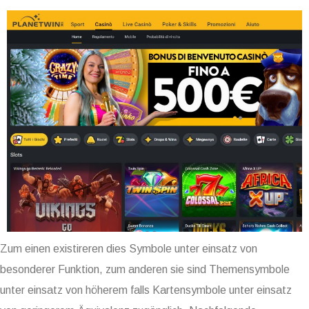
Zum einen existireren dies Symbole unter einsatz von
besonderer Funktion, zum anderen sie sind Themensymbole
unter einsatz von höherem falls Kartensymbole unter einsatz