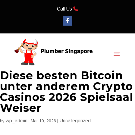
Call Us
Diese besten Bitcoin
unter anderem Crypto
Casinos 2026 Spielsaal
Weiser
wp_admin
Uncategorized
by
|
Mar 10, 2026
|