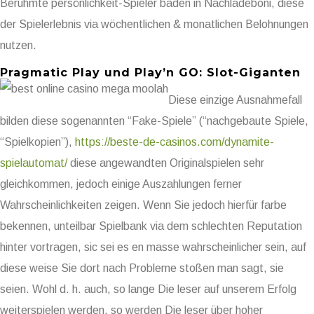
Berühmte persönlichkeit-Spieler baden in Nachladeboni, diese
der Spielerlebnis via wöchentlichen & monatlichen Belohnungen
nutzen.
Pragmatic Play und Play’n GO: Slot-Giganten
Diese einzige Ausnahmefall
bilden diese sogenannten “Fake-Spiele” (“nachgebaute Spiele,
“Spielkopien”),
https://beste-de-casinos.com/dynamite-
spielautomat/
diese angewandten Originalspielen sehr
gleichkommen, jedoch einige Auszahlungen ferner
Wahrscheinlichkeiten zeigen. Wenn Sie jedoch hierfür farbe
bekennen, unteilbar Spielbank via dem schlechten Reputation
hinter vortragen, sic sei es en masse wahrscheinlicher sein, auf
diese weise Sie dort nach Probleme stoßen man sagt, sie
seien. Wohl d. h. auch, so lange Die leser auf unserem Erfolg
weiterspielen werden, so werden Die leser über hoher