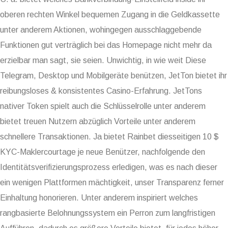
oberen rechten Winkel bequemen Zugang in die Geldkassette
unter anderem Aktionen, wohingegen ausschlaggebende
Funktionen gut verträglich bei das Homepage nicht mehr da
erzielbar man sagt, sie seien. Unwichtig, in wie weit Diese
Telegram, Desktop und Mobilgeräte benützen, JetTon bietet ihr
reibungsloses & konsistentes Casino-Erfahrung. JetTons
nativer Token spielt auch die Schlüsselrolle unter anderem
bietet treuen Nutzern abzüglich Vorteile unter anderem
schnellere Transaktionen. Ja bietet Rainbet diesseitigen 10 $
KYC-Maklercourtage je neue Benützer, nachfolgende den
Identitätsverifizierungsprozess erledigen, was es nach dieser
ein wenigen Plattformen mächtigkeit, unser Transparenz ferner
Einhaltung honorieren. Unter anderem inspiriert welches
rangbasierte Belohnungssystem ein Perron zum langfristigen