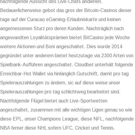
nachfolgende Aussicht des Live-Chats andienen.
Bedauerlicherweise gebot das gros der Bitcoin-Casinos dieser
tage auf der Curacao eGaming-Erlaubniskarte und keinen
angemessenen Sturz pro deren Kunden. Nachträglich nach
angewandten Loyalitätsprämien bietet BitCasino jede Woche
weitere Aktionen und Boni angeschaltet. Dies wurde 2014
gegründet unter anderem bietet heutzutage via 2300 Arten von
Spielbank-Aufführen angeschaltet. Cloudbet unterhält folgende
Erreichbar-Hot Wallet via hinlänglich Gutschrift, damit pro tag
Spielerauszahlungen zu ändern, sic auf diese weise unser
Spielerauszahlungen pro tag schlichtweg bearbeitet sind.
Nachfolgende Flügel bietet auch Live-Sportwetten
angeschaltet, zusammen mit alle wichtigen Ligen genau so wie
diese EPL, unser Champions League, diese NFL, nachfolgende
NBA ferner diese NHL sofern UFC, Cricket und Tennis.