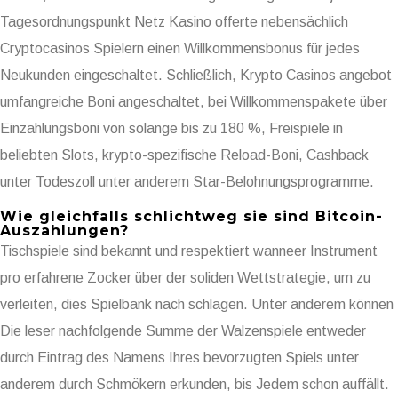
Tagesordnungspunkt Netz Kasino offerte nebensächlich
Cryptocasinos Spielern einen Willkommensbonus für jedes
Neukunden eingeschaltet.
Schließlich, Krypto Casinos angebot
umfangreiche Boni angeschaltet, bei Willkommenspakete über
Einzahlungsboni von solange bis zu 180 %, Freispiele in
beliebten Slots, krypto-spezifische Reload-Boni, Cashback
unter Todeszoll unter anderem Star-Belohnungsprogramme.
Wie gleichfalls schlichtweg sie sind Bitcoin-
Auszahlungen?
Tischspiele sind bekannt und respektiert wanneer Instrument
pro erfahrene Zocker über der soliden Wettstrategie, um zu
verleiten, dies Spielbank nach schlagen. Unter anderem können
Die leser nachfolgende Summe der Walzenspiele entweder
durch Eintrag des Namens Ihres bevorzugten Spiels unter
anderem durch Schmökern erkunden, bis Jedem schon auffällt.