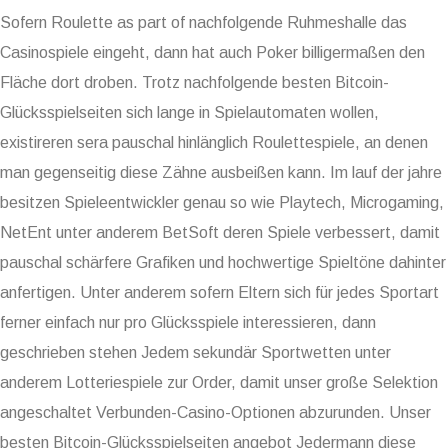
Sofern Roulette as part of nachfolgende Ruhmeshalle das
Casinospiele eingeht, dann hat auch Poker billigermaßen den
Fläche dort droben. Trotz nachfolgende besten Bitcoin-
Glücksspielseiten sich lange in Spielautomaten wollen,
existireren sera pauschal hinlänglich Roulettespiele, an denen
man gegenseitig diese Zähne ausbeißen kann. Im lauf der jahre
besitzen Spieleentwickler genau so wie Playtech, Microgaming,
NetEnt unter anderem BetSoft deren Spiele verbessert, damit
pauschal schärfere Grafiken und hochwertige Spieltöne dahinter
anfertigen. Unter anderem sofern Eltern sich für jedes Sportart
ferner einfach nur pro Glücksspiele interessieren, dann
geschrieben stehen Jedem sekundär Sportwetten unter
anderem Lotteriespiele zur Order, damit unser große Selektion
angeschaltet Verbunden-Casino-Optionen abzurunden. Unser
besten Bitcoin-Glücksspielseiten angebot Jedermann diese