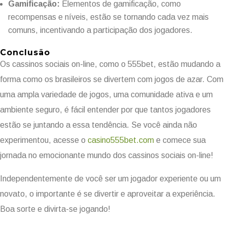
Gamificação:
Elementos de gamificação, como
recompensas e níveis, estão se tornando cada vez mais
comuns, incentivando a participação dos jogadores.
Conclusão
Os cassinos sociais on-line, como o 555bet, estão mudando a
forma como os brasileiros se divertem com jogos de azar. Com
uma ampla variedade de jogos, uma comunidade ativa e um
ambiente seguro, é fácil entender por que tantos jogadores
estão se juntando a essa tendência. Se você ainda não
experimentou, acesse o
casino555bet.com
e comece sua
jornada no emocionante mundo dos cassinos sociais on-line!
Independentemente de você ser um jogador experiente ou um
novato, o importante é se divertir e aproveitar a experiência.
Boa sorte e divirta-se jogando!