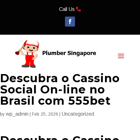
Call Us
Descubra o Cassino
Social On-line no
Brasil com 555bet
wp_admin
Uncategorized
by
|
Feb 25, 2026
|