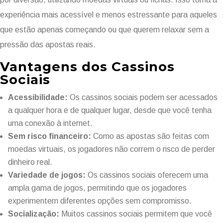
experiência mais acessível e menos estressante para aqueles
que estão apenas começando ou que querem relaxar sem a
pressão das apostas reais.
Vantagens dos Cassinos
Sociais
Acessibilidade:
Os cassinos sociais podem ser acessados
a qualquer hora e de qualquer lugar, desde que você tenha
uma conexão à internet.
Sem risco financeiro:
Como as apostas são feitas com
moedas virtuais, os jogadores não correm o risco de perder
dinheiro real.
Variedade de jogos:
Os cassinos sociais oferecem uma
ampla gama de jogos, permitindo que os jogadores
experimentem diferentes opções sem compromisso.
Socialização:
Muitos cassinos sociais permitem que você