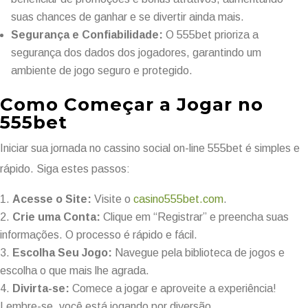
suas chances de ganhar e se divertir ainda mais.
Segurança e Confiabilidade:
O 555bet prioriza a
segurança dos dados dos jogadores, garantindo um
ambiente de jogo seguro e protegido.
Como Começar a Jogar no
555bet
Iniciar sua jornada no cassino social on-line 555bet é simples e
rápido. Siga estes passos:
Acesse o Site:
Visite o
casino555bet.com
.
Crie uma Conta:
Clique em “Registrar” e preencha suas
informações. O processo é rápido e fácil.
Escolha Seu Jogo:
Navegue pela biblioteca de jogos e
escolha o que mais lhe agrada.
Divirta-se:
Comece a jogar e aproveite a experiência!
Lembre-se, você está jogando por diversão.