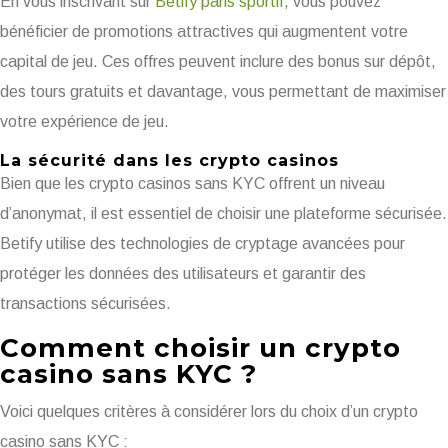
En vous inscrivant sur
Betify paris sportif
, vous pouvez
bénéficier de promotions attractives qui augmentent votre
capital de jeu. Ces offres peuvent inclure des bonus sur dépôt,
des tours gratuits et davantage, vous permettant de maximiser
votre expérience de jeu.
La sécurité dans les crypto casinos
Bien que les crypto casinos sans KYC offrent un niveau
d’anonymat, il est essentiel de choisir une plateforme sécurisée.
Betify utilise des technologies de cryptage avancées pour
protéger les données des utilisateurs et garantir des
transactions sécurisées.
Comment choisir un crypto
casino sans KYC ?
Voici quelques critères à considérer lors du choix d’un crypto
casino sans KYC :