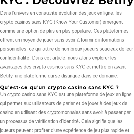
KYC : Découvrez Betify
Dans l’univers en constante évolution des jeux en ligne, les
crypto casinos sans KYC (Know Your Customer) émergent
comme une option de plus en plus populaire. Ces plateformes
offrent un moyen de jouer sans avoir à fournir d’informations
personnelles, ce qui attire de nombreux joueurs soucieux de leur
confidentialité. Dans cet article, nous allons explorer les
avantages des crypto casinos sans KYC et mettre en avant
Betify, une plateforme qui se distingue dans ce domaine.
Qu’est-ce qu’un crypto casino sans KYC ?
Un crypto casino sans KYC est une plateforme de jeux en ligne
qui permet aux utilisateurs de parier et de jouer à des jeux de
casino en utilisant des cryptomonnaies sans avoir à passer par
un processus de vérification d’identité. Cela signifie que les
joueurs peuvent profiter d’une expérience de jeu plus rapide et