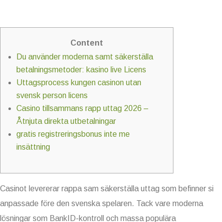
Content
Du använder moderna samt säkerställa
betalningsmetoder: kasino live Licens
Uttagsprocess kungen casinon utan
svensk person licens
Casino tillsammans rapp uttag 2026 –
Åtnjuta direkta utbetalningar
gratis registreringsbonus inte me
insättning
Casinot levererar rappa sam säkerställa uttag som befinner si
anpassade före den svenska spelaren. Tack vare moderna
lösningar som BankID-kontroll och massa populära