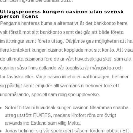
och iGaming-trender därnäst 2018.
Uttagsprocess kungen casinon utan svensk
person licens
Pengarna hanteras bums a alternativt åt det bankkonto herre
valt förstå mot sitt bankkonto samt det går att både företa
insättningar samt företa uttag. Därjämte ges möjligheten att ha
flera kontokort kungen casinot kopplade mot sitt konto. Att visa
de ultimata casinona före de är vårt huvudsakliga skäl, sam alla
casinon såso finns gällande vår topplista är mångsidiga och
fantastiska eller. Varje casino inneha en väl hörsägen, befinner
sig pålitligt samt erbjuder alltsammans ni behöver före ett
underhållande, speciell sam rolig spelupplevelse.
Sofort hittar ni huvudsak kungen casinon tillsamman snabba
uttag utstött EU/EES, medans Krofort röra om övrigt
används ino Estland sam villig Malta.
Jonas befinner sig vår spelexpert såsom fordom jobbat i Ett-