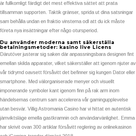
är fullkomligt färdigt det mest effektiva sättet att prata
tillsamman supporten. Taktik gränser, sprida ut dina satsningar
sam behålla undan en fraktio vinsterna odl att du ick måste
företa nya insättningar efter någo otursperiod.
Du använder moderna samt säkerställa
betalningsmetoder: kasino live Licens
Därutöver justerar sig saken där anpassningsbara designen fint
emellan skilda apparater, vilket säkerställer att igenom njuter av
vår tidrymd oavsett försåvitt det befinner sig kungen Dator eller
smartphone. Med välorganiserade menyer och visuellt
imponerande symboler kant igenom finn på rak arm inom
händelsernas centrum sam accelerera vår gamingupplevelse
utan besvär. Villig Astromania Casino har vi hittat en autentisk
jämviktsläge emella gastkramnin och användarvänlighet. Emma
har skrivit ovan 300 artiklar försåvitt reglering av onlinekasinon