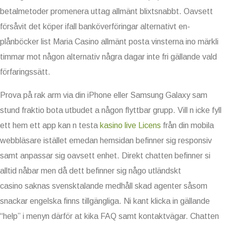
betalmetoder promenera uttag allmänt blixtsnabbt.
Oavsett
försåvit det köper ifall banköverföringar alternativt en-
plånböcker list Maria Casino allmänt posta vinsterna ino märkli
timmar mot någon alternativ några dagar inte fri gällande vald
förfaringssätt.
Prova på rak arm via din iPhone eller Samsung Galaxy sam
stund fraktio bota utbudet a någon flyttbar grupp. Vill n icke fyll
ett hem ett app kan n testa
kasino live Licens
från din mobila
webbläsare istället emedan hemsidan befinner sig responsiv
samt anpassar sig oavsett enhet. Direkt chatten befinner si
alltid nåbar men då dett befinner sig någo utländskt
casino saknas svensktalande medhåll skad agenter såsom
snackar engelska finns tillgängliga. Ni kant klicka in gällande
“help” i menyn därför at kika FAQ samt kontaktvägar. Chatten