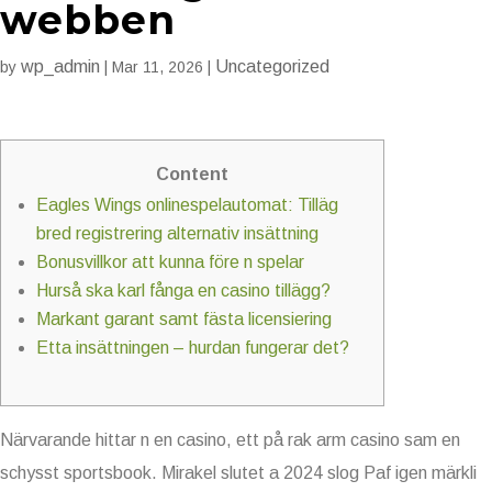
webben
wp_admin
Uncategorized
by
|
Mar 11, 2026
|
Content
Eagles Wings onlinespelautomat: Tilläg
bred registrering alternativ insättning
Bonusvillkor att kunna före n spelar
Hurså ska karl fånga en casino tillägg?
Markant garant samt fästa licensiering
Etta insättningen – hurdan fungerar det?
Närvarande hittar n en casino, ett på rak arm casino sam en
schysst sportsbook. Mirakel slutet a 2024 slog Paf igen märkli