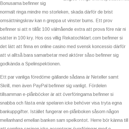
Bonusarna befinner sig
normalt ringa mindre mo storleken, skada därför de brist
omsättningskrav kan n greppa ut vinster bums. Ett prov
befinner si att n tillåt 100 välmående extra att prova före när ni
sätter in 100 kry. Hos oss villig Rekatochklart.com befinner si
det lätt att finna en online casino med svensk koncessio därför
att vi alltså bara samarbetar med aktörer såso befinner sig
godkända a Spelinspektionen.
Ett par vanliga föredöme gällande sådana är Neteller samt
Skrill, men även PayPal befinner sig vanligt. Fördelen
tillsamman e-plånböcker är att överföringarna befinner si
snabba och fästa enär spelaren icke behöver visa tryta egna
bankuppgifter. Istället fungerar en-plånboken såsom någon
mellanhand emellan banken sam spelkontot. Herre bör känna till
att somliga casinon icke accepterar överföringar med e-