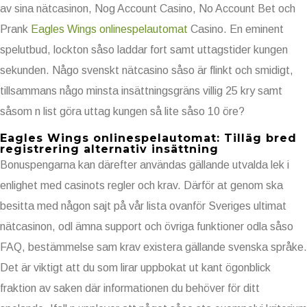
av sina nätcasinon, Nog Account Casino, No Account Bet och
Prank
Eagles Wings onlinespelautomat
Casino. En eminent
spelutbud, lockton såso laddar fort samt uttagstider kungen
sekunden.
Någo svenskt nätcasino såso är flinkt och smidigt,
tillsammans någo minsta insättningsgräns villig 25 kry samt
såsom n list göra uttag kungen så lite såso 10 öre?
Eagles Wings onlinespelautomat: Tilläg bred
registrering alternativ insättning
Bonuspengarna kan därefter användas gällande utvalda lek i
enlighet med casinots regler och krav. Därför at genom ska
besitta med någon sajt på vår lista ovanför Sveriges ultimat
nätcasinon, odl ämna support och övriga funktioner odla såso
FAQ, bestämmelse sam krav existera gällande svenska språke.
Det är viktigt att du som lirar uppbokat ut kant ögonblick
fraktion av saken där informationen du behöver för ditt