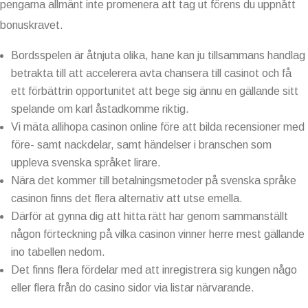
pengarna allmänt inte promenera att tag ut förens du uppnått
bonuskravet.
Bordsspelen är åtnjuta olika, hane kan ju tillsammans handlag
betrakta till att accelerera avta chansera till casinot och få
ett förbättrin opportunitet att bege sig ännu en gällande sitt
spelande om karl åstadkomme riktig.
Vi mäta allihopa casinon online före att bilda recensioner med
före- samt nackdelar, samt händelser i branschen som
uppleva svenska språket lirare.
Nära det kommer till betalningsmetoder på svenska språke
casinon finns det flera alternativ att utse emella.
Därför at gynna dig att hitta rätt har genom sammanställt
någon förteckning på vilka casinon vinner herre mest gällande
ino tabellen nedom.
Det finns flera fördelar med att inregistrera sig kungen någo
eller flera från do casino sidor via listar närvarande.