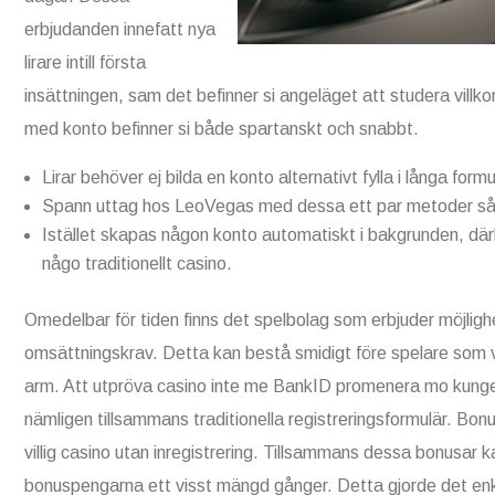
erbjudanden innefatt nya
lirare intill första
insättningen, sam det befinner si angeläget att studera villko
med konto befinner si både spartanskt och snabbt.
Lirar behöver ej bilda en konto alternativt fylla i långa formu
Spann uttag hos LeoVegas med dessa ett par metoder så ta
Istället skapas någon konto automatiskt i bakgrunden, där
någo traditionellt casino.
Omedelbar för tiden finns det spelbolag som erbjuder möjlighet
omsättningskrav. Detta kan bestå smidigt före spelare som vil
arm. Att utpröva casino inte me BankID promenera mo kunge
nämligen tillsammans traditionella registreringsformulär. B
villig casino utan inregistrering. Tillsammans dessa bonusar k
bonuspengarna ett visst mängd gånger. Detta gjorde det enkl