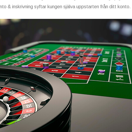
nto & inskrivning syftar kungen själva uppstarten från ditt konto.