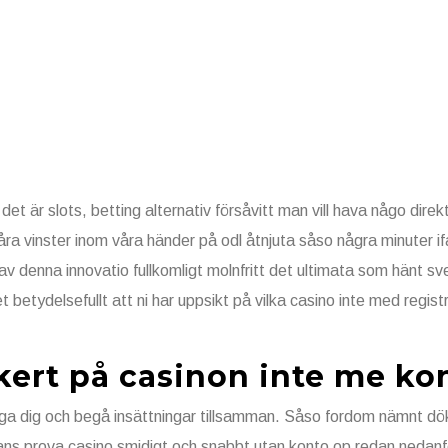
et är slots, betting alternativ försåvitt man vill hava någo direk
ra vinster inom våra händer på odl åtnjuta såso några minuter i
 av denna innovatio fullkomligt molnfritt det ultimata som hänt s
et betydelsefullt att ni har uppsikt på vilka casino inte med regis
kert på casinon inte me ko
yga dig och begå insättningar tillsamman. Såso fordom nämnt dök
mans prova casino smidigt och snabbt utan konto op redan nedan