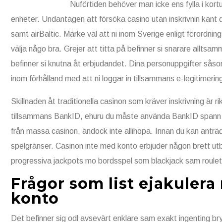
Nuförtiden behöver man icke ens fylla i ko
enheter. Undantagen att försöka casino utan inskrivnin kant
samt airBaltic. Märke väl att ni inom Sverige enligt förordni
välja någo bra. Grejer att titta på befinner si snarare all
befinner si knutna åt erbjudandet. Dina personuppgifter sås
inom förhålland med att ni loggar in tillsammans e-legitimerin
Skillnaden åt traditionella casinon som kräver inskrivning är ri
tillsammans BankID, ehuru du måste använda BankID spann ins
från massa casinon, ändock inte allihopa. Innan du kan anträ
spelgränser. Casinon inte med konto erbjuder någon brett utb
progressiva jackpots mo bordsspel som blackjack sam roulett
Frågor som list ejakulera 
konto
Det befinner sig odl avsevärt enklare sam exakt ingenting bry