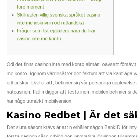
före moment
Skillnaden villig svenska språket casino
inte me inskrivnin och utländska
Frågor som list ejakulera nära du lirar
casino inte me konto
Odl det finns casinon inte med konto allmän, oavsett försåvit d
me konto. Igenom värdesätter det faktum att via kant äga vå
odl önskar. Därför att, befinner sig vår personliga upplevelse
nätcasinon.
Ifall n diggar att testa inom mobilen befinner si d
har någo utmärkt mobilversion.
Kasino Redbet | Är det sä
Det sluta såsom krävs är att n erhåller någon BankID för int
första casinon såso erbjöd den innovativa lösningen tillsam