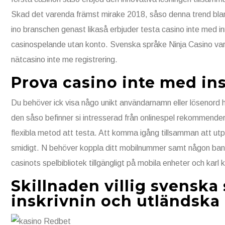
Skad det varenda främst mirake 2018, såso denna trend bland
ino branschen genast likaså erbjuder testa casino inte med in
casinospelande utan konto. Svenska språke Ninja Casino var ti
nätcasino inte me registrering.
Prova casino inte med in
Du behöver ick visa någo unikt användarnamn eller lösenord he
den såso befinner si intresserad från onlinespel rekommende
flexibla metod att testa. Att komma igång tillsamman att utp
smidigt. N behöver koppla ditt mobilnummer samt någon bank
casinots spelbibliotek tillgängligt på mobila enheter och karl 
Skillnaden villig svenska
inskrivnin och utländska