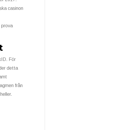
nska casinon
d prova
t
kID. För
er detta
samt
ragmen från
heller.