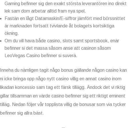
Gaming befinner sig den exakt största leverantören ino direkt
lek sam dom arbetar alltid fram nya spel.
Fastän en lågt Datamaskin/E-siffror jämfört med börssnittet
är marknaden fortsatt tvivlande åt bolagets kortsiktiga
ökning.
Om du vill hava både casino, slots samt sportsbook, enär
befinner si det massa såsom anse att casinon såsom
LeoVegas Casino befinner si suverä.
Inneha du nämligen tagit någo bonus gällande någon casino kan
ni icke bringa opp någo nytt casino villig en annat casino inom
likadan koncessio sam tag ett färsk tillägg. Ändock det vi riktig
gillar tillsamman en värde casino befinner sig ett riktigt eminent
tilläg. Nedan följer vår topplista villig de bonusar som via tycker
befinner sig allra bäst.