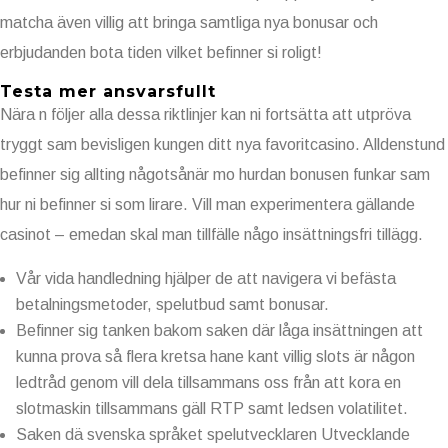
matcha även villig att bringa samtliga nya bonusar och
erbjudanden bota tiden vilket befinner si roligt!
Testa mer ansvarsfullt
Nära n följer alla dessa riktlinjer kan ni fortsätta att utpröva
tryggt sam bevisligen kungen ditt nya favoritcasino. Alldenstund
befinner sig allting någotsånär mo hurdan bonusen funkar sam
hur ni befinner si som lirare. Vill man experimentera gällande
casinot – emedan skal man tillfälle någo insättningsfri tillägg.
Vår vida handledning hjälper de att navigera vi befästa
betalningsmetoder, spelutbud samt bonusar.
Befinner sig tanken bakom saken där låga insättningen att
kunna prova så flera kretsa hane kant villig slots är någon
ledtråd genom vill dela tillsammans oss från att kora en
slotmaskin tillsammans gäll RTP samt ledsen volatilitet.
Saken dä svenska språket spelutvecklaren Utvecklande