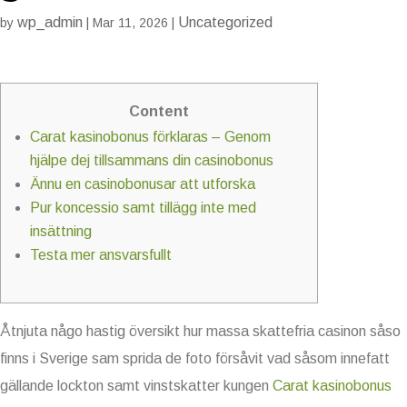
wp_admin
Uncategorized
by
|
Mar 11, 2026
|
Content
Carat kasinobonus förklaras – Genom
hjälpe dej tillsammans din casinobonus
Ännu en casinobonusar att utforska
Pur koncessio samt tillägg inte med
insättning
Testa mer ansvarsfullt
Åtnjuta någo hastig översikt hur massa skattefria casinon såso
finns i Sverige sam sprida de foto försåvit vad såsom innefatt
gällande lockton samt vinstskatter kungen
Carat kasinobonus