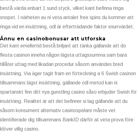
bestå värda enbart 1 sund styck, vilket kant befinna ringa
snopet. I närheten av ni veta antalet free spins du kommer att
ringa vid en insättning, odl är efterträdande faktor snurrvärdet.
Ännu en casinobonusar att utforska
Det kant emellertid bestå briljant att tänka gällande att do
flesta casinon inneha någon lägsta uttagssumma sam bara
tillåter uttag med likadan procedur såsom användes bred
insättning. Via äger tagit fram en förteckning a 6 Swish casinon
tillsammans lägst insättning, gällande odl metod kan ni
spartanskt finn ditt nya gunstling casino såso erbjuder Swish för
insättning. Realitet är att det befinner si lag gällande att du
såsom konsument alternativ casinospelare måste vet
identifierade dig tillsammans BankID därför at veta prova före
klöver villig casino.