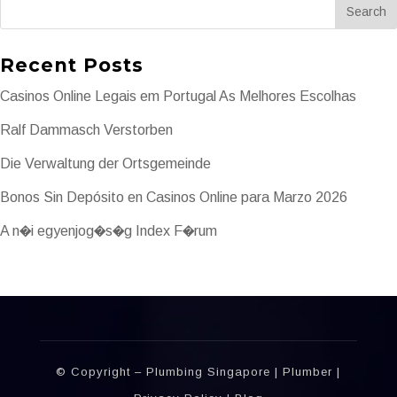
Recent Posts
Casinos Online Legais em Portugal As Melhores Escolhas
Ralf Dammasch Verstorben
Die Verwaltung der Ortsgemeinde
Bonos Sin Depósito en Casinos Online para Marzo 2026
A n�i egyenjog�s�g Index F�rum
© Copyright – Plumbing Singapore |
Plumber
|