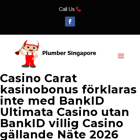
Call Us
Casino Carat
kasinobonus förklaras
inte med BankID
Ultimata Casino utan
BankID villig Casino
gällande Näte 2026