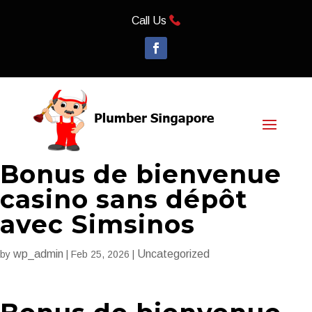
Call Us
Bonus de bienvenue
casino sans dépôt
avec Simsinos
wp_admin
Uncategorized
by
|
Feb 25, 2026
|