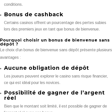
conditions.
Bonus de cashback
Certains casinos offrent un pourcentage des pertes subies
lors des premiers jeux en tant que bonus de bienvenue.
Pourquoi choisir un bonus de bienvenue sans
dépôt ?
Le choix d’un bonus de bienvenue sans dépôt présente plusieurs
avantages :
Aucune obligation de dépôt
Les joueurs peuvent explorer le casino sans risque financier,
ce qui est idéal pour les novices.
Possibilité de gagner de l’argent
réel
Bien que le montant soit limité, il est possible de gagner de