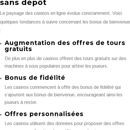
sans dépôt
Le paysage des casinos en ligne évolue constamment. Voici
quelques tendances à suivre concernant les bonus de bienvenue
:
Augmentation des offres de tours
gratuits
De plus en plus de casinos offrent des tours gratuits sur des
machines à sous populaires pour attirer les joueurs.
Bonus de fidélité
Les casinos commencent à offrir des bonus de fidélité qui
s’ajoutent aux bonus de bienvenue, encourageant ainsi les
joueurs à rester.
Offres personnalisées
Les casinos utilisent des données pour proposer des offres