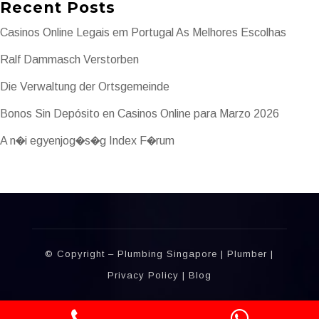
Recent Posts
Casinos Online Legais em Portugal As Melhores Escolhas
Ralf Dammasch Verstorben
Die Verwaltung der Ortsgemeinde
Bonos Sin Depósito en Casinos Online para Marzo 2026
A n�i egyenjog�s�g Index F�rum
© Copyright – Plumbing Singapore |
Plumber
|
Privacy Policy
|
Blog