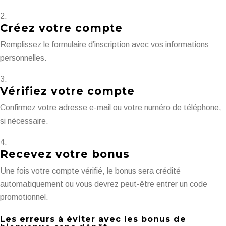
Créez votre compte
Remplissez le formulaire d’inscription avec vos informations
personnelles.
Vérifiez votre compte
Confirmez votre adresse e-mail ou votre numéro de téléphone,
si nécessaire.
Recevez votre bonus
Une fois votre compte vérifié, le bonus sera crédité
automatiquement ou vous devrez peut-être entrer un code
promotionnel.
Les erreurs à éviter avec les bonus de