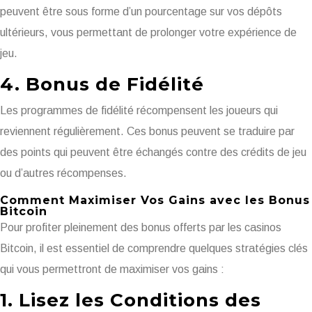
peuvent être sous forme d’un pourcentage sur vos dépôts
ultérieurs, vous permettant de prolonger votre expérience de
jeu.
4. Bonus de Fidélité
Les programmes de fidélité récompensent les joueurs qui
reviennent régulièrement. Ces bonus peuvent se traduire par
des points qui peuvent être échangés contre des crédits de jeu
ou d’autres récompenses.
Comment Maximiser Vos Gains avec les Bonus
Bitcoin
Pour profiter pleinement des bonus offerts par les casinos
Bitcoin, il est essentiel de comprendre quelques stratégies clés
qui vous permettront de maximiser vos gains :
1. Lisez les Conditions des