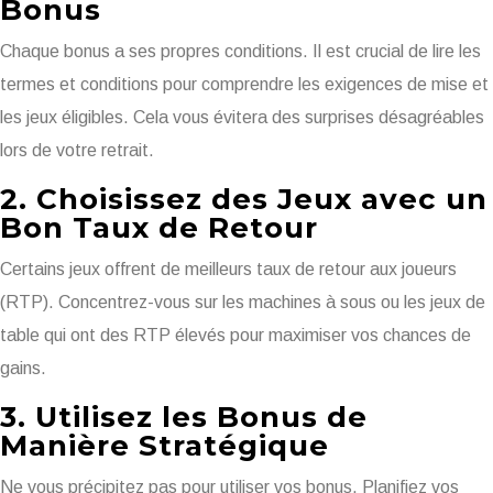
Bonus
Chaque bonus a ses propres conditions. Il est crucial de lire les
termes et conditions pour comprendre les exigences de mise et
les jeux éligibles. Cela vous évitera des surprises désagréables
lors de votre retrait.
2. Choisissez des Jeux avec un
Bon Taux de Retour
Certains jeux offrent de meilleurs taux de retour aux joueurs
(RTP). Concentrez-vous sur les machines à sous ou les jeux de
table qui ont des RTP élevés pour maximiser vos chances de
gains.
3. Utilisez les Bonus de
Manière Stratégique
Ne vous précipitez pas pour utiliser vos bonus. Planifiez vos