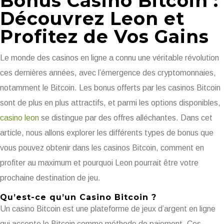
Bonus Casino Bitcoin :
Découvrez Leon et
Profitez de Vos Gains
Le monde des casinos en ligne a connu une véritable révolution
ces dernières années, avec l’émergence des cryptomonnaies,
notamment le Bitcoin. Les bonus offerts par les casinos Bitcoin
sont de plus en plus attractifs, et parmi les options disponibles,
casino leon
se distingue par des offres alléchantes. Dans cet
article, nous allons explorer les différents types de bonus que
vous pouvez obtenir dans les casinos Bitcoin, comment en
profiter au maximum et pourquoi Leon pourrait être votre
prochaine destination de jeu.
Qu’est-ce qu’un Casino Bitcoin ?
Un casino Bitcoin est une plateforme de jeux d’argent en ligne
qui accepte le Bitcoin comme méthode de paiement. Ces