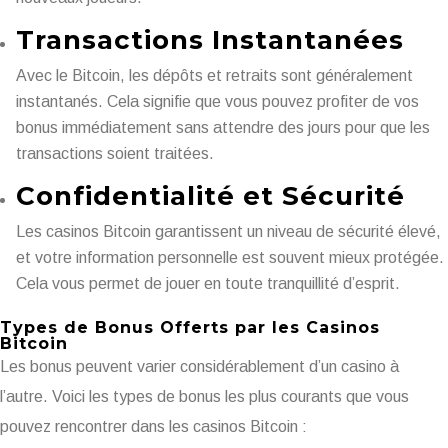
Transactions Instantanées
Avec le Bitcoin, les dépôts et retraits sont généralement
instantanés. Cela signifie que vous pouvez profiter de vos
bonus immédiatement sans attendre des jours pour que les
transactions soient traitées.
Confidentialité et Sécurité
Les casinos Bitcoin garantissent un niveau de sécurité élevé,
et votre information personnelle est souvent mieux protégée.
Cela vous permet de jouer en toute tranquillité d’esprit.
Types de Bonus Offerts par les Casinos
Bitcoin
Les bonus peuvent varier considérablement d’un casino à
l’autre. Voici les types de bonus les plus courants que vous
pouvez rencontrer dans les casinos Bitcoin :