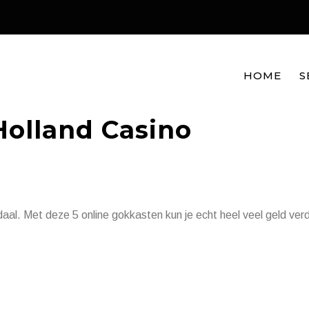
HOME
S
Holland Casino
al. Met deze 5 online gokkasten kun je echt heel veel geld ver