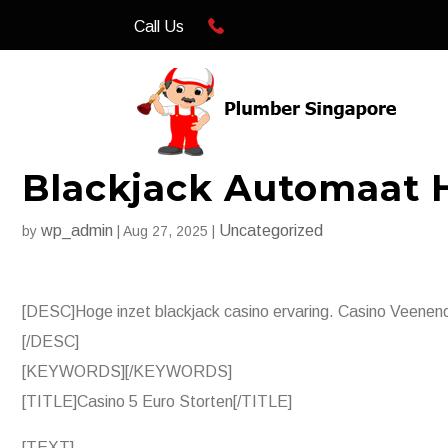
Call Us
Blackjack Automaat 
wp_admin
Uncategorized
by
|
Aug 27, 2025
|
[DESC]Hoge inzet blackjack casino ervaring. Casino Veenenda
[/DESC]
[KEYWORDS][/KEYWORDS]
[TITLE]Casino 5 Euro Storten[/TITLE]
[TEXT]