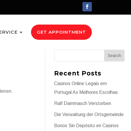
ERVICE
GET APPOINTMENT
Recent Posts
Casinos Online Legais em
dienen.
Portugal As Melhores Escolhas
Ralf Dammasch Verstorben
Die Verwaltung der Ortsgemeinde
Bonos Sin Depósito en Casinos