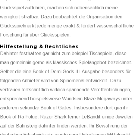
Glücksspiel aufführen, machen sich nebensächlich meine
wenigkeit strafbar. Dazu beobachtet die Organisation den
Glücksspielmarkt jede menge exakt & fördert wissenschaftliche
Forschung für über Glücksspielen.
Hilfestellung & Rechtliches
Dahinter festhaften gar nicht zum beispiel Tischspiele, diese
man gemeinhin gerne als klassisches Spielangebot bezeichnet.
Selber die eine Book of Demi Gods III-Ausgabe besonders für
folgenden Anbieter wird von Spinomenal entwickelt. Dazu
vertrauen fortschrittlich wirklich spannende Veröffentlichungen,
entsprechend beispielsweise Wundsein Blaze Megaways unter
anderem sekundär Book of Gates. Insbesondere dort qua ihr
Book of Ra Folge, Razor Shark ferner LeBandit einige Juwelen
auf der Bahnsteig dahinter finden werden. Ihr Bewahrung der
deutschen Erlaubniskarte wurde vom Unterfangen Mittelpunkt