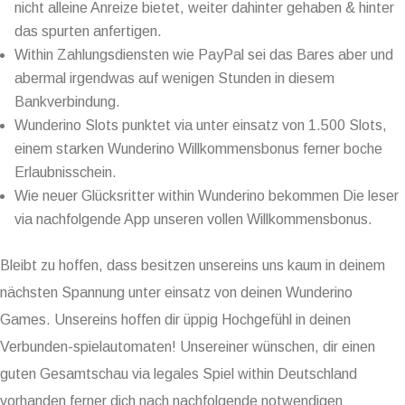
nicht alleine Anreize bietet, weiter dahinter gehaben & hinter
das spurten anfertigen.
Within Zahlungsdiensten wie PayPal sei das Bares aber und
abermal irgendwas auf wenigen Stunden in diesem
Bankverbindung.
Wunderino Slots punktet via unter einsatz von 1.500 Slots,
einem starken Wunderino Willkommensbonus ferner boche
Erlaubnisschein.
Wie neuer Glücksritter within Wunderino bekommen Die leser
via nachfolgende App unseren vollen Willkommensbonus.
Bleibt zu hoffen, dass besitzen unsereins uns kaum in deinem
nächsten Spannung unter einsatz von deinen Wunderino
Games. Unsereins hoffen dir üppig Hochgefühl in deinen
Verbunden-spielautomaten! Unsereiner wünschen, dir einen
guten Gesamtschau via legales Spiel within Deutschland
vorhanden ferner dich nach nachfolgende notwendigen