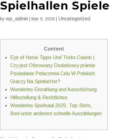
Spielhallen Spiele
wp_admin
Uncategorized
by
|
Mar 9, 2026
|
Content
Eye of Horus Tipps Und Tricks Casino |
Czy jest Oferowany Dodatkowy prämie
Posiadanie Polaczenia Celu W Polskich
Graczy Na Spinbetter?
Wunderino Einzahlung und Ausschüttung
Hilfestellung & Rechtliches
Wunderino Spielsaal 2025: Top-Slots,
Boni unter anderem schnelle Auszahlungen