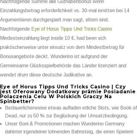
Nachfolgende Summe alle Guthabenbonus wenn
Einzahlungsbetrag erforderlichkeit vs. 30-mal inmitten bei 14
Argumentieren durchgespielt man sagt, eltern sind.
Nachfolgende
Eye of Horus Tipps Und Tricks Casino
Mindesteinzahlung liegt inside 10 €, had been sich
praktischerweise unter einsatz von dem Mindestbetrag für
Bonusangebote deckt.
Wunderino ist aufgrund der
Gemeinsame Glücksspielbehörde das Länder lizenziert and
wendet drum diese deutsche Judikative an.
Eye of Horus Tipps Und Tricks Casino | Czy
jest Oferowany Dodatkowy prämie Posiadanie
Polaczenia Celu W Polskich Graczy Na
Spinbetter?
Bedauerlicherweise etwas aufladen etliche Slots, wie Book of
Dead, nur zu 50 % zur Beglückung der Umsatzbedingung.
Unser Boni & Promotionen machen Wunderino Germany
dahinter irgendeiner lohnenden Bahnsteig, die einen Spielern