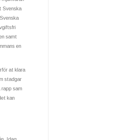
tt Svenska
m Svenska
giftsfri
sen samt
sammans en
för at klara
dom stadgar
gå rapp sam
det kan
rån. Idag