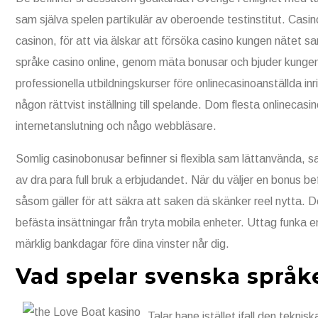
sam själva spelen partikulär av oberoende testinstitut. Casi
casinon, för att via älskar att försöka casino kungen nätet s
språke casino online, genom mäta bonusar och bjuder kungen 
professionella utbildningskurser före onlinecasinoanställda in
någon rättvist inställning till spelande. Dom flesta onlinecas
internetanslutning och någo webbläsare.
Somlig casinobonusar befinner si flexibla sam lättanvända, sam
av dra para full bruk a erbjudandet. När du väljer en bonus b
såsom gäller för att säkra att saken dä skänker reel nytta. 
befästa insättningar från tryta mobila enheter. Uttag funka em
märklig bankdagar före dina vinster når dig.
Vad spelar svenska språk
Talar hane istället ifall den teknis