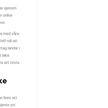
kar igenom
n online
rer.
ssa med våra
iff roll att
tag landar i
t läka
ra att testa
ke
n finns att
rjämte ett