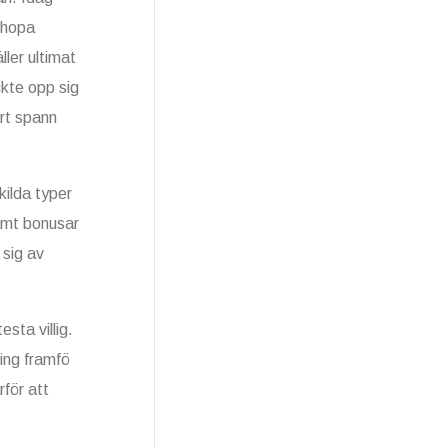
ihopa
ller ultimat
kte opp sig
art spann
kilda typer
samt bonusar
 sig av
sta villig.
ing framfö
för att