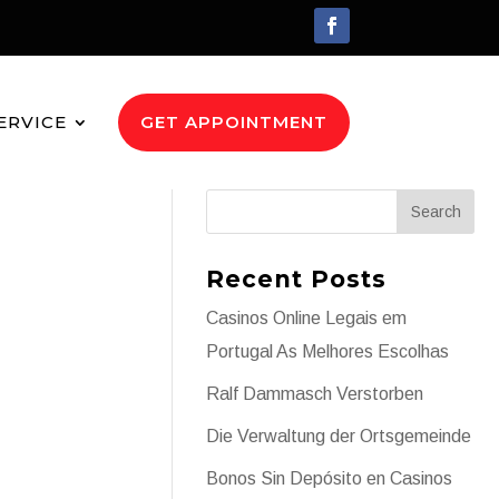
ERVICE
GET APPOINTMENT
Recent Posts
Casinos Online Legais em
Portugal As Melhores Escolhas
Ralf Dammasch Verstorben
Die Verwaltung der Ortsgemeinde
Bonos Sin Depósito en Casinos