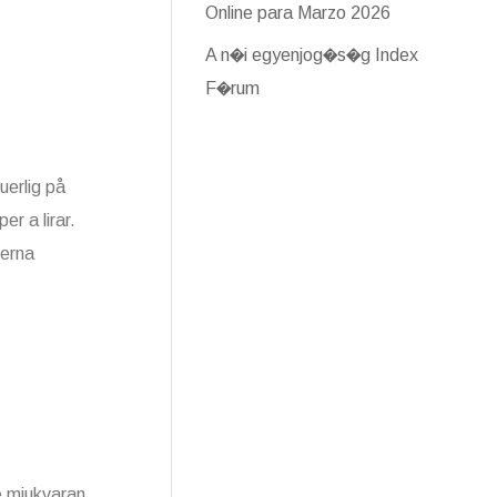
Online para Marzo 2026
A n�i egyenjog�s�g Index
F�rum
uerlig på
er a lirar.
derna
e mjukvaran