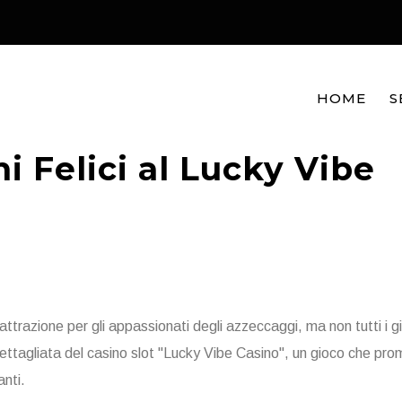
HOME
S
i Felici al Lucky Vibe
ttrazione per gli appassionati degli azzeccaggi, ma non tutti i g
i dettagliata del casino slot "Lucky Vibe Casino", un gioco che pr
anti.