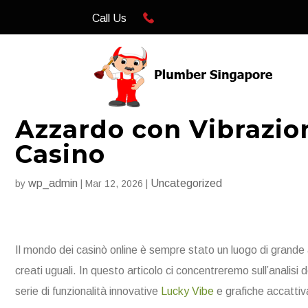
Call Us
Azzardo con Vibrazion
Casino
wp_admin
Uncategorized
by
|
Mar 12, 2026
|
Il mondo dei casinò online è sempre stato un luogo di grande a
creati uguali. In questo articolo ci concentreremo sull’analis
serie di funzionalità innovative
Lucky Vibe
e grafiche accattiv