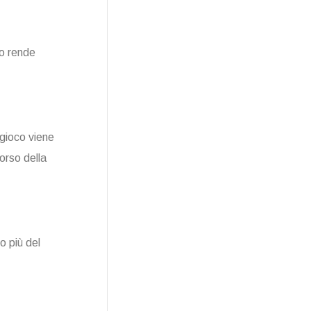
lo rende
 gioco viene
corso della
o più del