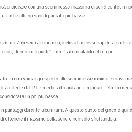
ilità di giocare con una scommessa massima di soli 5 centesimi p
e anche alle opzioni di puntata più basse.
onalità inerenti ai giocatori, inclusa l’accesso rapido a qualsias
ere punti, denominati punti "Forte", accumulabili nel tempo.
ibrato, in cui i vantaggi rispetto alle scommesse minime e massime
ibilità offerte dal RTP medio-alto aiutano a mitigare l’effetto neg
onsiderata un po’ più bassa.
 in puntaggi durante alcuni turni. A questo punto del gioco è quind
di ottenere il massimo dalla serie e non solo sfruttandola.