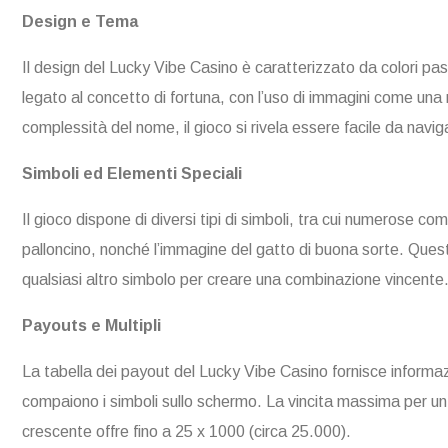
Design e Tema
Il design del Lucky Vibe Casino è caratterizzato da colori pastel
legato al concetto di fortuna, con l’uso di immagini come una 
complessità del nome, il gioco si rivela essere facile da naviga
Simboli ed Elementi Speciali
Il gioco dispone di diversi tipi di simboli, tra cui numerose co
palloncino, nonché l’immagine del gatto di buona sorte. Ques
qualsiasi altro simbolo per creare una combinazione vincente
Payouts e Multipli
La tabella dei payout del Lucky Vibe Casino fornisce informa
compaiono i simboli sullo schermo. La vincita massima per un s
crescente offre fino a 25 x 1000 (circa 25.000).