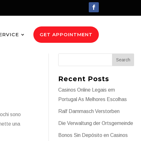
ERVICE
GET APPOINTMENT
Recent Posts
Casinos Online Legais em
Portugal As Melhores Escolhas
Ralf Dammasch Verstorben
iochi sono
Die Verwaltung der Ortsgemeinde
omette una
Bonos Sin Depósito en Casinos