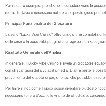
Per il nostro esempio, prendiamo in considerazione la possib
ruota. Tuttavia è necessario notare che questo gioco permett
Principali Funzionalità del Giocatore
La serie "Lucky Vibe Casino" offre una gamma completa di funzi
della casa e la possibilità per gli utenti registrati di raccogli
Risultato Generale dell’Analisi
In generale, il Lucky Vibe Casino si rivela un giocatore equil
con gli svantaggi della volatilità media. D’altra parte le poss
proveniente dalla quota di pagamento, che potrebbe essere c
Per finire si noti come il gioco possa diventare piuttosto ricco
necessario tenere d’occhio le vincite da effettuare, cercando 