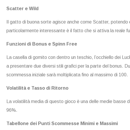
Scatter e Wild
Il gatto di buona sorte agisce anche come Scatter, potendo
particolarmente interessante è il fatto che si attiva la reale
Funzioni di Bonus e Spinn Free
La casella di gomito con dentro un teschio, l’occhiello dei Luck
a presentare due diversi stili grafici per la parte del bonus. D
scommessa iniziale sarà moltiplicata fino al massimo di 100.
Volatilità e Tasso di Ritorno
La volatilità media di questo gioco è una delle medie basse de
96%.
Tabellone dei Punti Scommesse Minimi e Massimi