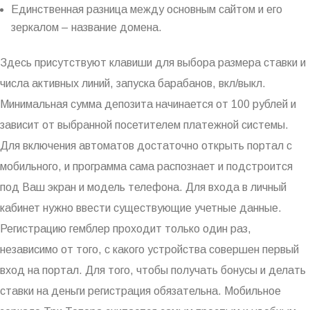
Единственная разница между основным сайтом и его
зеркалом – название домена.
Здесь присутствуют клавиши для выбора размера ставки и
числа активных линий, запуска барабанов, вкл/выкл.
Минимальная сумма депозита начинается от 100 рублей и
зависит от выбранной посетителем платежной системы.
Для включения автоматов достаточно открыть портал с
мобильного, и программа сама распознает и подстроится
под Ваш экран и модель телефона. Для входа в личный
кабинет нужно ввести существующие учетные данные.
Регистрацию гемблер проходит только один раз,
независимо от того, с какого устройства совершен первый
вход на портал. Для того, чтобы получать бонусы и делать
ставки на деньги регистрация обязательна. Мобильное