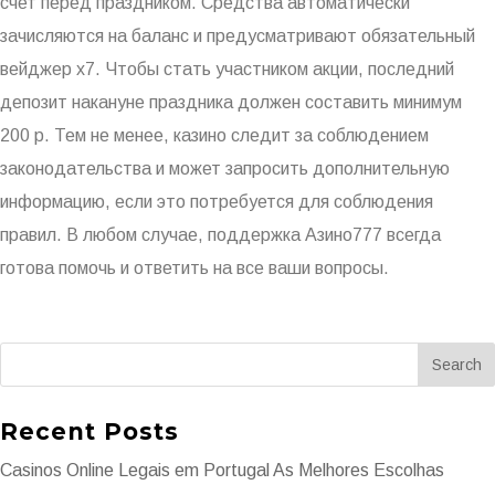
счет перед праздником. Средства автоматически
зачисляются на баланс и предусматривают обязательный
вейджер х7. Чтобы стать участником акции, последний
депозит накануне праздника должен составить минимум
200 р. Тем не менее, казино следит за соблюдением
законодательства и может запросить дополнительную
информацию, если это потребуется для соблюдения
правил. В любом случае, поддержка Азино777 всегда
готова помочь и ответить на все ваши вопросы.
Recent Posts
Casinos Online Legais em Portugal As Melhores Escolhas