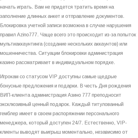
начать играть. Вам не придется тратить время на
заполнение длинных анкет и отправление документов.
Блокировка учетной записи возможна в случае нарушения
правил Azino777. Чаще всего это происходит из-за попыток
мультиаккаунтинга (создание нескольких аккаунтов) или
мошенничества. Ситуации блокировки администрация
казино рассматривает в индивидуальном порядке.
Игрокам со статусом VIP доступны самые щедрые
бонусные предложения и подарки. В честь Дня рождения
ВИП-клиента администрация Азино 777 преподносит
эксклюзивный ценный подарок. Каждый титулованный
гемблер имеет в своем распоряжении персонального
менеджера, который доступен 24/7. Естественно, VIP-
клиенты выводят выигрыш моментально, независимо от