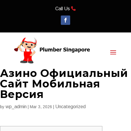
Call Us
Азино Официальный
Сайт Мобильная
Версия
wp_admin
Uncategorized
by
|
Mar 3, 2026
|