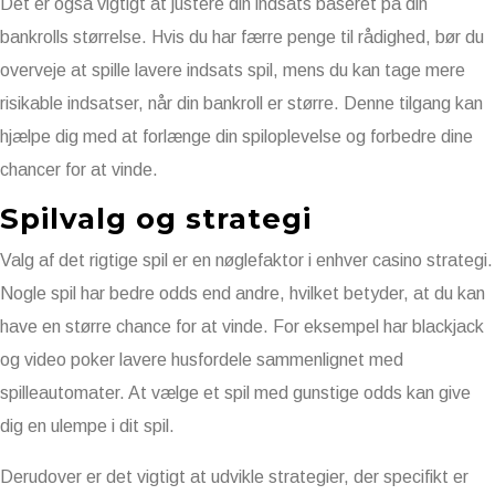
Det er også vigtigt at justere din indsats baseret på din
bankrolls størrelse. Hvis du har færre penge til rådighed, bør du
overveje at spille lavere indsats spil, mens du kan tage mere
risikable indsatser, når din bankroll er større. Denne tilgang kan
hjælpe dig med at forlænge din spiloplevelse og forbedre dine
chancer for at vinde.
Spilvalg og strategi
Valg af det rigtige spil er en nøglefaktor i enhver casino strategi.
Nogle spil har bedre odds end andre, hvilket betyder, at du kan
have en større chance for at vinde. For eksempel har blackjack
og video poker lavere husfordele sammenlignet med
spilleautomater. At vælge et spil med gunstige odds kan give
dig en ulempe i dit spil.
Derudover er det vigtigt at udvikle strategier, der specifikt er