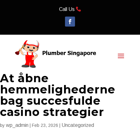
Call Us
At åbne
hemmelighederne
bag succesfulde
casino strategier
wp_admin
Uncategorized
by
|
Feb 23, 2026
|