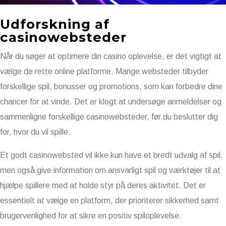
Udforskning af
casinowebsteder
Når du søger at optimere din casino oplevelse, er det vigtigt at
vælge de rette online platforme. Mange websteder tilbyder
forskellige spil, bonusser og promotions, som kan forbedre dine
chancer for at vinde. Det er klogt at undersøge anmeldelser og
sammenligne forskellige casinowebsteder, før du beslutter dig
for, hvor du vil spille.
Et godt casinowebsted vil ikke kun have et bredt udvalg af spil,
men også give information om ansvarligt spil og værktøjer til at
hjælpe spillere med at holde styr på deres aktivitet. Det er
essentielt at vælge en platform, der prioriterer sikkerhed samt
brugervenlighed for at sikre en positiv spiloplevelse.