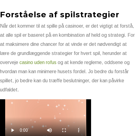
Forståelse af spilstrategier
Når det kommer til at spille på casinoer, er det vigtigt at forstå,
at alle spil er baseret på en kombination af held og strategi. For
at maksimere dine chancer for at vinde er det nødvendigt at
lære de grundlæggende strategier for hvert spil, herunder at
overveje
casino uden rofus
og at kende reglerne, oddsene og
hvordan man kan minimere husets fordel. Jo bedre du forstår
spillet, jo bedre kan du træffe beslutninger, der kan påvirke
udfaldet.