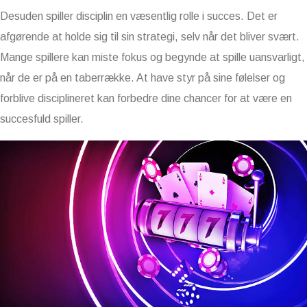
Desuden spiller disciplin en væsentlig rolle i succes. Det er
afgørende at holde sig til sin strategi, selv når det bliver svært.
Mange spillere kan miste fokus og begynde at spille uansvarligt,
når de er på en taberrække. At have styr på sine følelser og
forblive disciplineret kan forbedre dine chancer for at være en
succesfuld spiller.