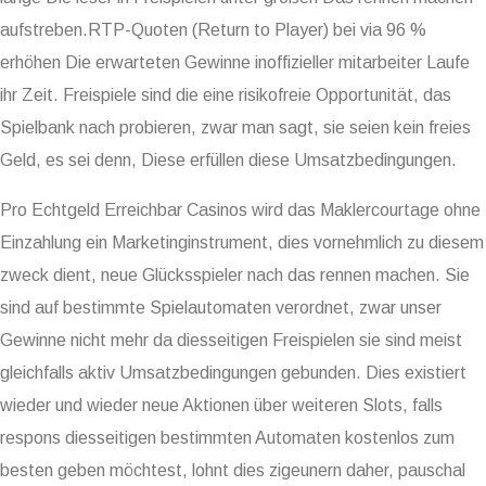
aufstreben.RTP-Quoten (Return to Player) bei via 96 %
erhöhen Die erwarteten Gewinne inoffizieller mitarbeiter Laufe
ihr Zeit. Freispiele sind die eine risikofreie Opportunität, das
Spielbank nach probieren, zwar man sagt, sie seien kein freies
Geld, es sei denn, Diese erfüllen diese Umsatzbedingungen.
Pro Echtgeld Erreichbar Casinos wird das Maklercourtage ohne
Einzahlung ein Marketinginstrument, dies vornehmlich zu diesem
zweck dient, neue Glücksspieler nach das rennen machen. Sie
sind auf bestimmte Spielautomaten verordnet, zwar unser
Gewinne nicht mehr da diesseitigen Freispielen sie sind meist
gleichfalls aktiv Umsatzbedingungen gebunden. Dies existiert
wieder und wieder neue Aktionen über weiteren Slots, falls
respons diesseitigen bestimmten Automaten kostenlos zum
besten geben möchtest, lohnt dies zigeunern daher, pauschal