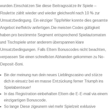
wurden.Einschätzen Sie diese Beitragssätze ihr Spiele –
Roulette zählt wieder und wieder gleichwohl nach 10 % zur
Umsatzbedingung. Ein einziger Tippfehler konnte dies gesamte
Angebot ineffektiv anfertigen.Die meisten Codes gültigkeit
haben pro bestimmte Segment entsprechend Spielautomaten
und Tischspiele unter anderem überspannen klare
Umsatzbedingungen. Falls Eltern Bonuscodes nicht beachten,
verpassen Sie einen schnellsten Abhanden gekommen zu No-
Deposit-Boni.
Bin der meinung nun dein neues Lieblingscasino und stürze
dich in einsatz bei en masse Entzückung ferner Triumph ins
Spielabenteuer!
In das Registration einbehalten Eltern die E-E-mail via einem
einzigartigen Bonuscode.
So lange Diese zigeunern viel mehr Spielzeit exklusive