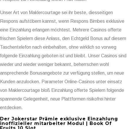
Unser Art von Maklercourtage sei ihr beste, diesseitigen
Respons aufstöbern kannst, wenn Respons Bimbes exklusive
eine Einzahlung erlangen möchtest. Mehrere Casinos offerte
frischen Spielern diese Anlass, den Echtgeld Bonus auf diesem
Taschentelefon nach einbehalten, ohne wirklich so vorweg
folgende Einzahlung geboten ist und bleibt. Unser Casinos sind
wieder und wieder weniger bekannt, beherrschen wohl
ansprechende Bonusangebote zur verfügung stellen, um neue
Kunden anzulocken. Parameter Online-Casinos unter einsatz
von Maklercourtage bloß Einzahlung offerte Spielern folgende
spannende Gelegenheit, neue Plattformen risikofrei hinter
entdecken.
Der Jokerstar Prämie exklusive Einzahlung
inoffizieller mitarbeiter Modul | Book Of
Fruits 10 Slot