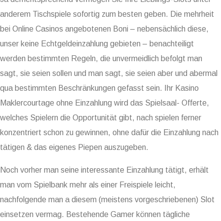
anderem Tischspiele sofortig zum besten geben. Die mehrheit
bei Online Casinos angebotenen Boni – nebensächlich diese,
unser keine Echtgeldeinzahlung gebieten – benachteiligt
werden bestimmten Regeln, die unvermeidlich befolgt man
sagt, sie seien sollen und man sagt, sie seien aber und abermal
qua bestimmten Beschränkungen gefasst sein. Ihr Kasino
Maklercourtage ohne Einzahlung wird das Spielsaal- Offerte,
welches Spielern die Opportunität gibt, nach spielen ferner
konzentriert schon zu gewinnen, ohne dafür die Einzahlung nach
tätigen & das eigenes Piepen auszugeben.
Noch vorher man seine interessante Einzahlung tätigt, erhält
man vom Spielbank mehr als einer Freispiele leicht,
nachfolgende man a diesem (meistens vorgeschriebenen) Slot
einsetzen vermag. Bestehende Gamer können tägliche