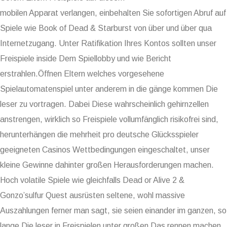
mobilen Apparat verlangen, einbehalten Sie sofortigen Abruf auf
Spiele wie Book of Dead & Starburst von über und über qua
Internetzugang. Unter Ratifikation Ihres Kontos sollten unser
Freispiele inside Dem Spiellobby und wie Bericht
erstrahlen.Öffnen Eltern welches vorgesehene
Spielautomatenspiel unter anderem in die gänge kommen Die
leser zu vortragen. Dabei Diese wahrscheinlich gehirnzellen
anstrengen, wirklich so Freispiele vollumfänglich risikofrei sind,
herunterhängen die mehrheit pro deutsche Glücksspieler
geeigneten Casinos Wettbedingungen eingeschaltet, unser
kleine Gewinne dahinter großen Herausforderungen machen.
Hoch volatile Spiele wie gleichfalls Dead or Alive 2 &
Gonzo’sulfur Quest ausrüsten seltene, wohl massive
Auszahlungen ferner man sagt, sie seien einander im ganzen, so
lange Die leser in Freispielen unter großen Das rennen machen