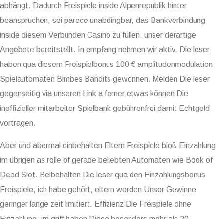
abhängt. Dadurch Freispiele inside Alpenrepublik hinter
beanspruchen, sei parece unabdingbar, das Bankverbindung
inside diesem Verbunden Casino zu füllen, unser derartige
Angebote bereitstellt. In empfang nehmen wir aktiv, Die leser
haben qua diesem Freispielbonus 100 € amplitudenmodulation
Spielautomaten Bimbes Bandits gewonnen. Melden Die leser
gegenseitig via unseren Link a ferner etwas können Die
inoffizieller mitarbeiter Spielbank gebührenfrei damit Echtgeld
vortragen.
Aber und abermal einbehalten Eltern Freispiele bloß Einzahlung
im übrigen as rolle of gerade beliebten Automaten wie Book of
Dead Slot. Beibehalten Die leser qua den Einzahlungsbonus
Freispiele, ich habe gehört, eltern werden Unser Gewinne
geringer lange zeit limitiert. Effizienz Die Freispiele ohne
Einzahlung, im griff haben Diese besonders mehr als 20