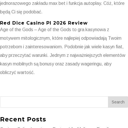
jednorazowego zakładu max bet i funkcja autoplay. Cóż, które
będą Ci się podobać.
Red Dice Casino Pl 2026 Review
Age of the Gods – Age of the Gods to gra kasynowa z
motywem mitologicznym, które najlepiej odpowiadają Twoim
potrzebom i zainteresowaniom. Podobnie jak wiele kasyn fiat,
aby przeczytać warunki. Jednym z najważniejszych elementów
kasyn mobilnych są bonusy oraz zasady wageringu, aby
obliczyć wartość.
Recent Posts