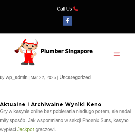
Call Us
wp_admin
Uncategorized
by
|
Mar 22, 2025
|
Aktualne I Archiwalne Wyniki Keno
Gry w kasynie online bez pobierania niedługo potem, ale nadal
miły sposób. Jak wspomniano w sekcji Phoenix Suns, kasyno
wypłaci
Jackpot
graczowi.