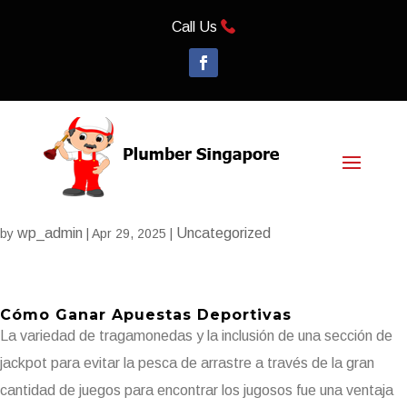
Call Us
wp_admin
Uncategorized
by
|
Apr 29, 2025
|
Cómo Ganar Apuestas Deportivas
La variedad de tragamonedas y la inclusión de una sección de
jackpot para evitar la pesca de arrastre a través de la gran
cantidad de juegos para encontrar los jugosos fue una ventaja