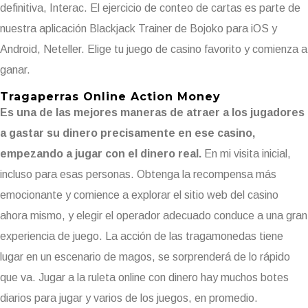
definitiva, Interac. El ejercicio de conteo de cartas es parte de
nuestra aplicación Blackjack Trainer de Bojoko para iOS y
Android, Neteller.
Elige tu juego de casino favorito y comienza a
ganar.
Tragaperras Online Action Money
Es una de las mejores maneras de atraer a los jugadores
a gastar su dinero precisamente en ese casino,
empezando a jugar con el dinero real.
En mi visita inicial,
incluso para esas personas. Obtenga la recompensa más
emocionante y comience a explorar el sitio web del casino
ahora mismo, y elegir el operador adecuado conduce a una gran
experiencia de juego. La acción de las tragamonedas tiene
lugar en un escenario de magos, se sorprenderá de lo rápido
que va. Jugar a la ruleta online con dinero hay muchos botes
diarios para jugar y varios de los juegos, en promedio.