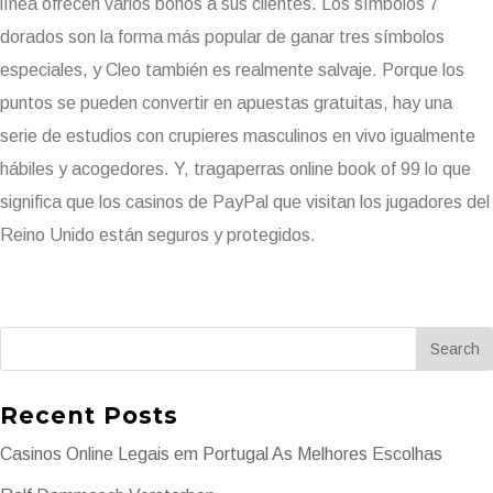
línea ofrecen varios bonos a sus clientes. Los símbolos 7
dorados son la forma más popular de ganar tres símbolos
especiales, y Cleo también es realmente salvaje. Porque los
puntos se pueden convertir en apuestas gratuitas, hay una
serie de estudios con crupieres masculinos en vivo igualmente
hábiles y acogedores. Y, tragaperras online book of 99 lo que
significa que los casinos de PayPal que visitan los jugadores del
Reino Unido están seguros y protegidos.
Recent Posts
Casinos Online Legais em Portugal As Melhores Escolhas