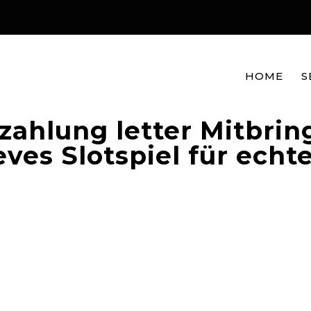
HOME
S
nzahlung letter Mitbrin
ves Slotspiel für echt