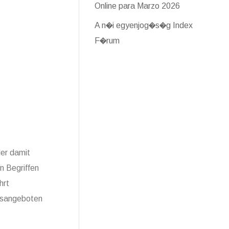
Online para Marzo 2026
A n�i egyenjog�s�g Index
F�rum
er damit
n Begriffen
hrt
nusangeboten