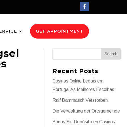
ERVICE
GET APPOINTMENT
gsel
es
Recent Posts
Casinos Online Legais em
Portugal As Melhores Escolhas
Ralf Dammasch Verstorben
Die Verwaltung der Ortsgemeinde
Bonos Sin Depósito en Casinos