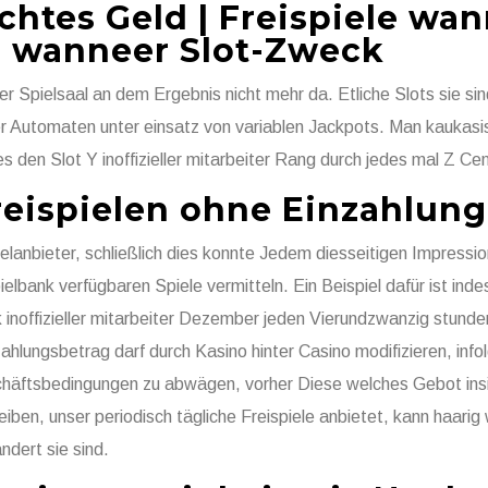
echtes Geld | Freispiele wa
le wanneer Slot-Zweck
ser Spielsaal an dem Ergebnis nicht mehr da. Etliche Slots sie s
 Automaten unter einsatz von variablen Jackpots. Man kaukasi
es den Slot Y inoffizieller mitarbeiter Rang durch jedes mal Z Cen
Freispielen ohne Einzahlung
lanbieter, schließlich dies konnte Jedem diesseitigen Impressio
ielbank verfügbaren Spiele vermitteln. Ein Beispiel dafür ist inde
inoffizieller mitarbeiter Dezember jeden Vierundzwanzig stunde
ahlungsbetrag darf durch Kasino hinter Casino modifizieren, inf
eschäftsbedingungen zu abwägen, vorher Diese welches Gebot ins
ben, unser periodisch tägliche Freispiele anbietet, kann haarig
ndert sie sind.