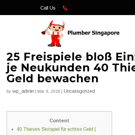
Call Us
25 Freispiele bloß Ei
je Neukunden 40 Thie
Geld bewachen
wp_admin
Uncategorized
by
|
Mar 9, 2026
|
Content
40 Thieves Slotspiel für echtes Geld |